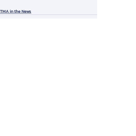
TMA in the News
Comments
Write a comment...
สมาคมการจัดการธุรกิจแห่งประเทศไทย
276 ซ.รามคำแหง 39 (เทพลีลา 1) ถ. รามคำแหง แขวง
พลับพลา เขตวังทองหลาง กรุงเทพฯ 10310
Contact Us