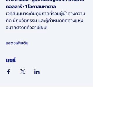
ดอลลาร์ • 1 โอกาสมหาศาล
เวทีสัมมนาระดับภูมิภาคที่รวมผู้นำทางความ
คิด นักนวัตกรรม และผู้กำหนดทิศทางแห่ง
อนาคตจากทั่วอาเซียน! 
แสดงเพิ่มเติม
แชร์
​ข้อจำกัดความรับผิดชอบ:
โดยการส่งข้อมูลส่วนบุคคลของคุณให้เรา
ทางออนไลน์ในเว็บไซต์ของเรา คุณ
ยินยอมให้เรายินยอมให้ใช้และเปิดเผย
ข้อมูลส่วนบุคคลของคุณตามนโยบายนี้