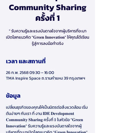
Community Sharing
ครั้งที่ 1
" รับความรู้และแรงบันดาลใจจากผู้บริหารที่จะมา
เปิดโลกแนวคิด "𝐆𝐫𝐞𝐞𝐧 𝐈𝐧𝐧𝐨𝐯𝐚𝐭𝐢𝐨𝐧" ให้คุณได้เรียน
รู้สู่การลงมือทำจริง
เวลา และสถานที่
26 ก.พ. 2568 09:30 – 16:00
TMA Inspire Space ถ.รามคำแหง 39 กรุงเทพฯ
ข้อมูล
เปลี่ยนธุรกิจของคุณให้เป็นมิตรต่อสิ่งแวดล้อม เริ่ม
ต้นง่ายๆ กับเรา ที่ งาน 𝐈𝐃𝐄 𝐃𝐞𝐯𝐞𝐥𝐨𝐩𝐦𝐞𝐧𝐭 
𝐂𝐨𝐦𝐦𝐮𝐧𝐢𝐭𝐲 𝐒𝐡𝐚𝐫𝐢𝐧𝐠 ครั้งที่ 𝟏 ในหัวข้อ "𝐆𝐫𝐞𝐞𝐧 
𝐈𝐧𝐧𝐨𝐯𝐚𝐭𝐢𝐨𝐧" รับความรู้และแรงบันดาลใจจากผู้
บริหารที่จะมาเปิดโลกแนวคิด "𝐆𝐫𝐞𝐞𝐧 𝐈𝐧𝐧𝐨𝐯𝐚𝐭𝐢𝐨𝐧" 