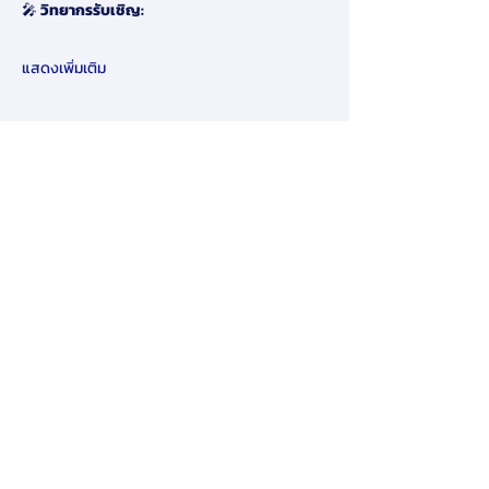
🎤 
วิทยากรรับเชิญ:
แสดงเพิ่มเติม
แชร์
​ข้อจำกัดความรับผิดชอบ:
โดยการส่งข้อมูลส่วนบุคคลของคุณให้เรา
ทางออนไลน์ในเว็บไซต์ของเรา คุณ
ยินยอมให้เรายินยอมให้ใช้และเปิดเผย
ข้อมูลส่วนบุคคลของคุณตามนโยบายนี้
หากคุณไม่เห็นด้วยกับข้อกำหนดและ
เงื่อนไขของนโยบายความเป็นส่วนตัวนี้
คุณต้องหยุดใช้และเข้าถึงเว็บไซต์นี้ทันที