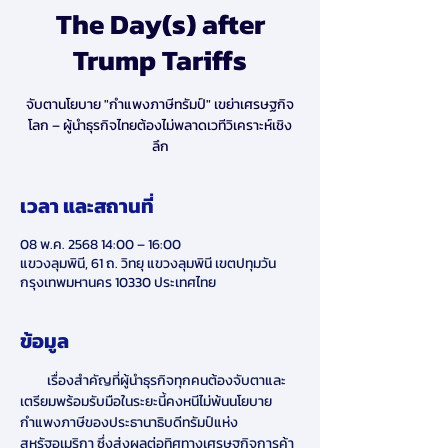
The Day(s) after
Trump Tariffs
จับตานโยบาย "กำแพงภาษีทรัมป์" เขย่าเศรษฐกิจ
โลก – ผู้นำธุรกิจไทยต้องไม่พลาดเวทีวิเคราะห์เชิง
ลึก
เวลา และสถานที่
08 พ.ค. 2568 14:00 – 16:00
แขวงลุมพินี, 61 ถ. วิทยุ แขวงลุมพินี เขตปทุมวัน
กรุงเทพมหานคร 10330 ประเทศไทย
ข้อมูล
         เรื่องสำคัญที่ผู้นำธุรกิจทุกคนต้องจับตาและ
เตรียมพร้อมรับมือในระยะนี้คงหนีไม่พ้นนโยบาย
กำแพงภาษีของประธานาธิบดีทรัมป์แห่ง
สหรัฐอเมริกา ซึ่งส่งผลต่อทิศทางเศรษฐกิจการค้า