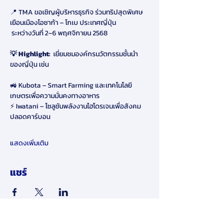
📍 TMA ขอเชิญผู้บริหารธุรกิจ ร่วมทริปสุดพิเศษ 
เยือนเมืองโอซาก้า – โกเบ ประเทศญี่ปุ่น 
 ระหว่างวันที่ 2–6 พฤศจิกายน 2568
💡 Highlight:  
เยี่ยมชมองค์กรนวัตกรรมชั้นนำ
ของญี่ปุ่น เช่น
🚜 Kubota – Smart Farming และเทคโนโลยี
เกษตรเพื่อความมั่นคงทางอาหาร
⚡ Iwatani – โซลูชันพลังงานไฮโดรเจนเพื่อสังคม
ปลอดคาร์บอน
แสดงเพิ่มเติม
แชร์