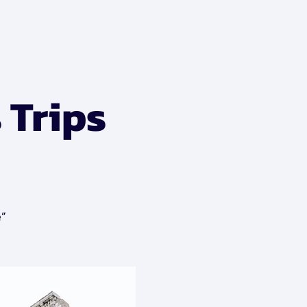
 Trips
e”