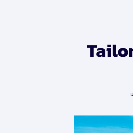
Tailo
ม