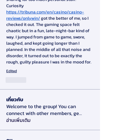
Curiosity 
https://tribuna.com/en/casino/casino-
reviews/onlywin/
 got the better of me, so I 
checked it out. The gaming space felt 
chaotic but in a fun, late-night-bar kind of 
way. I jumped from game to game, swore, 
laughed, and kept going longer than I 
planned. In the middle of all that noise and 
disorder, it turned out to be exactly the 
rough, guilty pleasure I was in the mood for.
Edited
Like
เกี่ยวกับ
Welcome to the group! You can
connect with other members, ge
...
อ่านเพิ่มเติม