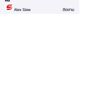
คน
Alex Slow
ติดตาม
Darryl Litlove
ติดตาม
Tara Doridy
ติดตาม
Gennadij Burlaka
ติดตาม
Olga Che
ติดตาม
ดูสมาชิกทั้งหมด (125)
สมาคมการจัดการธุรกิจแห่งประเทศไทย
276 ซ.รามคำแหง 39 (เทพลีลา 1) ถ. รามคำแหง แขวง
พลับพลา เขตวังทองหลาง กรุงเทพฯ 10310
Contact Us