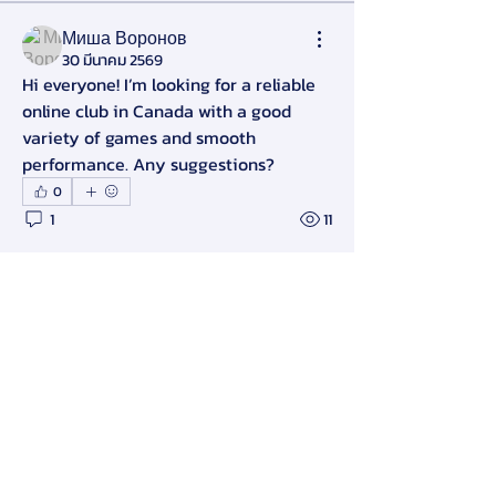
Миша Воронов
30 มีนาคม 2569
Hi everyone! I’m looking for a reliable 
online club in Canada with a good 
เกี่ยวกับ
variety of games and smooth 
Welcome to the group! You can
performance. Any suggestions?
connect with other members, ge
...
0
อ่านเพิ่มเติม
1
11
คน
Alex Slow
ติดตาม
Darryl Litlove
ติดตาม
Tara Doridy
ติดตาม
Gennadij Burlaka
ติดตาม