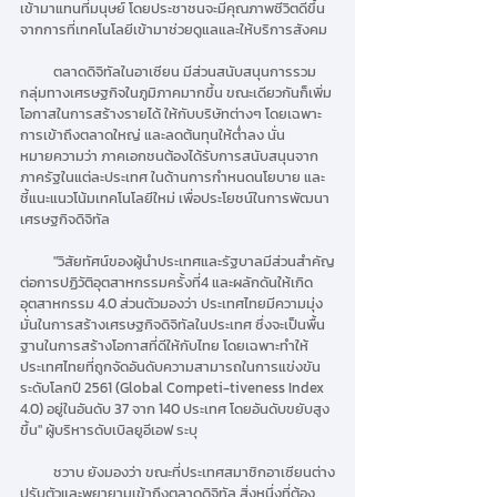
เข้ามาแทนที่มนุษย์ โดยประชาชนจะมีคุณภาพชีวิตดีขึ้น
จากการที่เทคโนโลยีเข้ามาช่วยดูแลและให้บริการสังคม
          ตลาดดิจิทัลในอาเซียน มีส่วนสนับสนุนการรวม
กลุ่มทางเศรษฐกิจในภูมิภาคมากขึ้น ขณะเดียวกันก็เพิ่ม
โอกาสในการสร้างรายได้ ให้กับบริษัทต่างๆ โดยเฉพาะ
การเข้าถึงตลาดใหญ่ และลดต้นทุนให้ต่ำลง นั่น
หมายความว่า ภาคเอกชนต้องได้รับการสนับสนุนจาก
ภาครัฐในแต่ละประเทศ ในด้านการกำหนดนโยบาย และ
ชี้แนะแนวโน้มเทคโนโลยีใหม่ เพื่อประโยชน์ในการพัฒนา
เศรษฐกิจดิจิทัล
          "วิสัยทัศน์ของผู้นำประเทศและรัฐบาลมีส่วนสำคัญ
ต่อการปฏิวัติอุตสาหกรรมครั้งที่4 และผลักดันให้เกิด
อุตสาหกรรม 4.0 ส่วนตัวมองว่า ประเทศไทยมีความมุ่ง
มั่นในการสร้างเศรษฐกิจดิจิทัลในประเทศ ซึ่งจะเป็นพื้น
ฐานในการสร้างโอกาสที่ดีให้กับไทย โดยเฉพาะทำให้
ประเทศไทยที่ถูกจัดอันดับความสามารถในการแข่งขัน
ระดับโลกปี 2561 (Global Competi-tiveness Index 
4.0) อยู่ในอันดับ 37 จาก 140 ประเทศ โดยอันดับขยับสูง
ขึ้น" ผู้บริหารดับเบิลยูอีเอฟ ระบุ
          ชวาบ ยังมองว่า ขณะที่ประเทศสมาชิกอาเซียนต่าง
ปรับตัวและพยายามเข้าถึงตลาดดิจิทัล สิ่งหนึ่งที่ต้อง