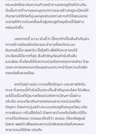
ตระหนักคือระดับความก้าวหน้าทางเศรษฐกิจที่ต่างกัน 
ดังนั้นการทำงานแบบบูรณาการและสร้างกฎระเบียบให้
กับตลาดดิจิทัลที่มุ่งลดอุปสรรคทางการค้าไร้พรมแดน 
จะช่วยให้การขับเคลื่อนไปสู่เศรษฐกิจยุคใหม่ได้อย่าง
คล่องตัวขึ้น
          นอกจากนี้ ชวาบ ยังชี้ว่า บิ๊กดาต้าเป็นสิ่งสำคัญใน
การสร้างเมืองอัจฉริยะและนำมาเชื่อมกับระบบ
อินเทอร์เน็ต ออฟ ธิง (ไอโอที) เพื่อให้ประชาชนใช้
ประโยชน์ได้มากที่สุด สิ่งสำคัญต้องคำนึงถึงสิ่ง
แวดล้อม ซึ่งต้องได้รับความร่วมมือจากทุกภาคส่วน โดย
เฉพาะภาคเอกชนจะต้องแสดงบทบาทนำในความรับผิด
ชอบต่อสิ่งแวดล้อม
          ยกตัวอย่างเช่น การแก้ไขปัญหา ขยะพาสติกใน
ทะเล ซึ่งขณะนี้กำลังเป็นประเด็นสำคัญของโลก ไม่เพียง
แต่เป็นเรื่องที่รัฐบาลต้องเร่งจัดการปัญหานี้อย่าง
จริงจัง ขณะเดียวกันภาคเอกชนสามารถร่วมแก้ไข
ปัญหา ด้วยการมุ่งสร้างระบบเศรษฐกิจหมุนเวียน เน้น
การพัฒนา กรีนอีโคโนมี ด้วยการนำเทคโนโลยีมาใช้ใน
การรีไซเคิลขยะ ตามแนวคิดที่ว่า ลดขยะ ให้เหลือศูนย์ 
(zero wast) เพื่อแสดงความรับผิดชอบต่อสังคมและ
สาธารณะได้ด้วย เช่นกัน