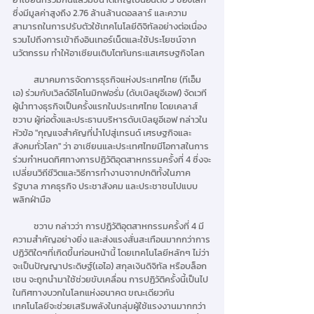
ซึ่งมีมูลค่าสูงถึง 2.76 ล้านล้านดอลลาร์ และความ
สามารถในการปรับตัวใช้เทคโนโลยีดิจิทัลอย่างต่อเนื่อง 
รวมไปถึงการเข้าถึงอินเทอร์เน็ตและใช้ประโยชน์จาก
นวัตกรรม ทำให้อาเซียนเติบโตทันกระแสเศรษฐกิจโลก
          สมาคมการจัดการธุรกิจแห่งประเทศไทย (ทีเอ็ม
เอ) ร่วมกับเวิลด์อีโคโนมิกฟอรั่ม (ดับเบิลยูอีเอฟ) จัดเวที
ผู้นำทางธุรกิจเป็นครั้งแรกในประเทศไทย โดยเคลาส์ 
ชวาบ ผู้ก่อตั้งและประธานบริหารดับเบิลยูอีเอฟ กล่าวใน
หัวข้อ "กุญแจสำคัญที่นำไปสู่เทรนด์ เศรษฐกิจและ
สังคมทั่วโลก" ว่า อาเซียนและประเทศไทยมีโอกาสในการ
ร่วมกำหนดทิศทางการปฏิวัติอุตสาหกรรมครั้งที่ 4 ซึ่งจะ
เปลี่ยนวิถีชีวิตและวิธีการทำงานจากปกติทั้งในภาค
รัฐบาล ภาคธุรกิจ ประชาสังคม และประชาชนไปแบบ
พลิกฝ่ามือ
          ชวาบ กล่าวว่า การปฏิวัติอุตสาหกรรมครั้งที่ 4 มี
ความสำคัญอย่างยิ่ง และส่งแรงสั่นสะเทือนมากกว่าการ
ปฏิวัติใดๆที่เกิดขึ้นก่อนหน้านี้ โดยเทคโนโลยีหลักๆ ไม่ว่า
จะเป็นปัญญาประดิษฐ์(เอไอ) สกุลเงินดิจิทัล หรือบล็อก
เชน จะถูกนำมาใช้ช่วยขับเคลื่อน การปฏิวัติครั้งนี้เป็นไป
ในทิศทางบวกในโลกแห่งอนาคต ขณะเดียวกัน 
เทคโนโลยีจะช่วยเสริมพลังในกลุ่มผู้ใช้แรงงานมากกว่า