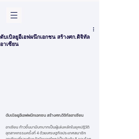
ดับเบิลยูอีเอฟผนึกเอกชน สร้างศก.ดิจิทัล
อาเซียน
ดับเบิลยูอีเอฟผนึกเอกชน สร้างศก.ดิจิทัลอาเซียน
อาเซียน ก้าวขึ้นมามีบทบาทเป็นผู้เล่นหลักในยุคปฏิวัติ
อุตสาหกรรมครั้งที่ 4 ด้วยเศรษฐกิจประเทศสมาชิก
อาเซียนที่รวมกันแล้วมีขนาดใหญ่เป็นอันดับ 5 ของโลก 