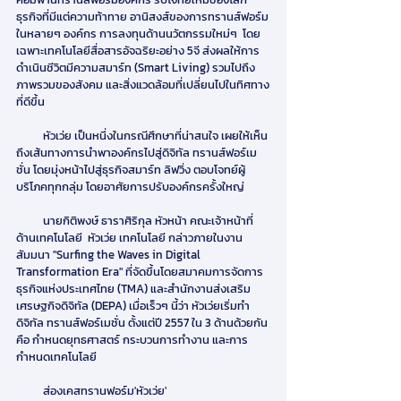
ธุรกิจที่มีแต่ความท้าทาย อานิสงส์ของการทรานส์ฟอร์ม
ในหลายๆ องค์กร การลงทุนด้านนวัตกรรมใหม่ๆ  โดย
เฉพาะเทคโนโลยีสื่อสารอัจฉริยะอย่าง 5จี ส่งผลให้การ
ดำเนินชีวิตมีความสมาร์ท (Smart Living) รวมไปถึง 
ภาพรวมของสังคม และสิ่งแวดล้อมที่เปลี่ยนไปในทิศทาง
ที่ดีขึ้น
          หัวเว่ย เป็นหนึ่งในกรณีศึกษาที่น่าสนใจ เผยให้เห็น
ถึงเส้นทางการนำพาองค์กรไปสู่ดิจิทัล ทรานส์ฟอร์เม
ชั่น โดยมุ่งหน้าไปสู่ธุรกิจสมาร์ท ลิฟวิ่ง ตอบโจทย์ผู้
บริโภคทุกกลุ่ม โดยอาศัยการปรับองค์กรครั้งใหญ่
          นายกิติพงษ์ ธาราศิริกุล หัวหน้า คณะเจ้าหน้าที่
ด้านเทคโนโลยี  หัวเว่ย เทคโนโลยี กล่าวภายในงาน
สัมมนา "Surfing the Waves in Digital 
Transformation Era" ที่จัดขึ้นโดยสมาคมการจัดการ
ธุรกิจแห่งประเทศไทย (TMA) และสำนักงานส่งเสริม
เศรษฐกิจดิจิทัล (DEPA) เมื่อเร็วๆ นี้ว่า หัวเว่ยเริ่มทำ 
ดิจิทัล ทรานส์ฟอร์เมชั่น ตั้งแต่ปี 2557 ใน 3 ด้านด้วยกัน 
คือ กำหนดยุทธศาสตร์ กระบวนการทำงาน และการ
กำหนดเทคโนโลยี
          ส่องเคสทรานฟอร์ม'หัวเว่ย'