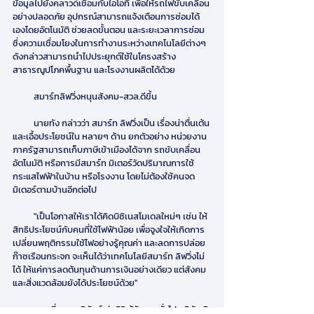
ข้อมูลไปยังคลาวด์เชื่อมกับไอโอที เพื่อให้รถไฟขับเคลื่อน
อย่างปลอดภัย อุปกรณ์สามารถแจ้งเตือนการซ่อมได้
เองโดยอัตโนมัติ ช่วยลดขั้นตอน และระยะเวลาการซ่อม 
ซึ่งความเชื่อมโยงในการทำงานระหว่างเทคโนโลยีต่างๆ 
ดังกล่าวสามารถนำไปประยุกต์ใช้ในโครงสร้าง
สาธารณูปโภคพื้นฐาน และโรงงานผลิตได้ด้วย
          สมาร์ทลิฟวิ่งหนุนสังคม-สวล.ดีขึ้น
          นายทัง กล่าวว่า สมาร์ท ลิฟวิ่งเป็น เรื่องน่าตื่นเต้น
และเอื้อประโยชน์ใน หลายๆ ด้าน ยกตัวอย่าง หน่วยงาน 
ภาครัฐสามารถเก็บภาษีเข้าเมืองได้จาก รถขับเคลื่อน
อัตโนมัติ หรือการมีสมาร์ท มิเตอร์วัดปริมาณการใช้
กระแสไฟฟ้าในบ้าน หรือโรงงาน โดยไม่ต้องใช้คนจด
มิเตอร์ตามบ้านอีกต่อไป
          "เป็นโอกาสให้เราได้คิดบิซิเนสโมเดลใหม่ๆ เช่น ให้
สิทธิประโยชน์กับคนที่ใช้ไฟฟ้าน้อย เพื่อจูงใจให้เกิดการ 
เปลี่ยนพฤติกรรมใช้ไฟอย่างรู้คุณค่า และลดการปล่อย
ก๊าซเรือนกระจก จะเห็นได้ว่าเทคโนโลยีสมาร์ท ลิฟวิ่งไม่
ได้ ให้แค่การลดต้นทุนด้านการเงินอย่างเดียว แต่สังคม 
และสิ่งแวดล้อมยังได้ประโยชน์ด้วย"
          ขณะที่ นายสุพิทัศน์ ส่งศิริ ผู้จัดการทั่วไป บริษัท ชิ