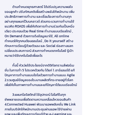
          ด้านกำหนดยุทธศาสตร์ ได้ปรับปรุงความพอใจ
ของลูกค้า ปรับทัศนคติเพื่อสร้างพลังให้พนักงาน เพิ่ม
ประสิทธิภาพการทำงาน และเชื่อมโยงการทำงานทุก
อย่างทุกแผนกไว้บนคลาวด์ ส่วนกระบวนการทำงานใช้
แนวคิด ROADS เพื่อให้เกิดการทำงานร่วมกันเป็นหนึ่ง
เดียว ประกอบด้วย Real time ทำงานแบบเรียลไทม์ , 
On Demand ด้วยการดึงข้อมูลมาใช้, All online 
กำหนดให้ทุกคนต้องออนไลน์ , Do it yourself สร้าง
ทักษะการเรียนรู้ด้วยตัวเอง และ Social ช่องทางแลก
เปลี่ยนประสบการณ์ ส่วนการกำหนดเทคโนโลยี รู้เป้า
หมายว่าใช้เทคโนโลยีเพื่ออะไร
          ทั้งนี้ หัวเว่ยใช้ประโยชน์จากดิจิทัลทรานส์ฟอร์เม
ชั่น ในการทำ 5 โปรเจคด้วยกัน ได้แก่ 1. อาร์แอนด์ดี แก้
ปัญหาการทำงานแบบไซโลด้วยการทำงานแบบ Agile 
2.รวมศูนย์ข้อมูลของโรงงานผลิตที่กระจายอยู่ทั่วโลก 
เพื่อให้เห็นภาพการทำงานและแก้ปัญหาได้แบบเรียลไทม์
          3.แผนกโลจิสติกส์ ใช้อุปกรณ์ ไอโอทีในทุก
ซัพพลายเชนเพื่อติดตามความเคลื่อนไหวของสินค้า 
4.Connected Huawei พัฒนาแอพพลิเคชั่น We Link 
ภายในบริษัทให้พนักงานประชุมผ่านแอพ ใช้จ่ายผ่าน
แอพ และเพิ่มทักษะการเรียนรู้ด้วย e-Learning และ 