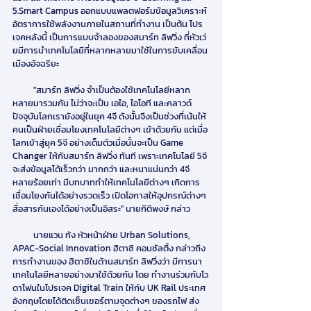
5.Smart Campus ออกแบบแพลตฟอร์มข้อมูลวิเคราะห์ 
อัตราการใช้พลังงานภายในสถานที่ทำงาน เป็นต้น โปร
เจคหลังนี้ เป็นการแบบจำลองของสมาร์ท ลิฟวิ่ง ที่หัวเว่
ยมีการนำเทคโนโลยีที่หลากหลายมาใช้ในการขับเคลื่อน 
เมืองอัจฉริยะ
          "สมาร์ท ลิฟวิ่ง จำเป็นต้องใช้เทคโนโลยีหลาก
หลายมารวมกัน ไม่ว่าจะเป็น เอไอ, ไอโอที และคลาวด์ 
ปัจจุบันโลกเรายังอยู่ในยุค 4จี ดังนั้นจึงเป็นช่วงที่เน้นให้
คนเป็นฝ่ายเชื่อมโยงเทคโนโลยีต่างๆ เข้าด้วยกัน แต่เมื่อ
โลกเข้าสู่ยุค 5จี อย่างเต็มตัวเมื่อนั้นจะเป็น Game 
Changer ให้กับสมาร์ท ลิฟวิ่ง ทันที เพราะเทคโนโลยี 5จี 
จะส่งข้อมูลได้เร็วกว่า มากกว่า และหนาแน่นกว่า 4จี 
หลายร้อยเท่า มีบทบาททำให้เทคโนโลยีต่างๆ เกิดการ
เชื่อมโยงกันได้อย่างรวดเร็ว เปิดโอกาสให้อุปกรณ์ต่างๆ 
สื่อสารกันเองได้อย่างเป็นอิสระ" นายกิติพงษ์ กล่าว
          นายแวน ทัง หัวหน้าฝ่าย Urban Solutions, 
APAC-Social Innovation ฮิตาชิ คอนซัลติ้ง กล่าวถึง 
การทำงานของ ฮิตาชิในด้านสมาร์ท ลิฟวิ่งว่า มีการนา
เทคโนโลยีหลายอย่างมาใช้ด้วยกัน โดย ทำงานร่วมกับโว
ดาโฟนในโปรเจค Digital Train ให้กับ UK Rail ประเทศ
อังกฤษโดยได้ติดเซ็นเซอร์ตามจุดต่างๆ ของรถไฟ ส่ง