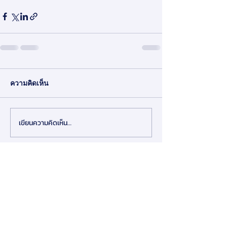
ความคิดเห็น
เขียนความคิดเห็น…
สมาคมการจัดการธุรกิจแห่งประเทศไทย
276 ซ.รามคำแหง 39 (เทพลีลา 1) ถ. รามคำแหง แขวง
พลับพลา เขตวังทองหลาง กรุงเทพฯ 10310
Contact Us
Tel:
+662-319-7677
/
+662-718-5601
Click here to find us on map