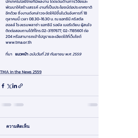
นักเทคโนโลยีไทยที่มีผลงาน โดดเด่นด้านการวิจัยและ
พัฒนาให้สร้างสรรค์ งานที่เป็นประโยชน์ต่อประเทศชาติ
อีกด้วย ซึ่งงานดังกล่าวจะจัดให้มีขึ้นในวันอังคารที่ 18 
ตุลาคมนี้ เวลา 08.30-16.30 น. ณ แอทธินี คริสตัล
ฮอลล์ โรงแรมพลาซ่า แอทธินี รอยัล เมอริเดียน ผู้สนใจ
ติดต่อสอบถามได้ที่โทร.02-3197677, 02-7185601 ต่อ 
204 หรือสามารถเข้าไปดูรายละเอียดได้ที่เว็บไซต์ 
www.tma.or.th
ที่มา   
แนวหน้า
ฉบับวันที่ 28 กันยายน พ.ศ. 2559
TMA in the News 2559
ความคิดเห็น