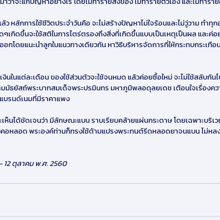
าว่าจะแก้ปัญหาอย่างไร โดยไม่ทำร้ายสิ่งของ ไม่ทำร้ายตัวเอง และไม่ทำร้ายผู
ลักการใช้ชีวิตประจำวันคือ จะไม่สร้างปัญหาไม่ใจร้อนและไม่วู่วาม ทำทุกอย่
ใดๆเกิดขึ้นจะใช้สติในการไตร่ตรองถึงสิ่งที่เกิดขึ้นแบบเป็นเหตุเป็นผล และ
ออกโดยแนะนำลูกในแนวทางเดียวกัน หาวิธีบริหารจัดการที่ให้กระทบกระเทือนคว
งเงินในแต่ละเดือน ของใช้ส่วนตัวจะใช้จนหมด แล้วค่อยซื้อใหม่ จะไม่ใช้สลับกั
ความมัธยัสถ์พระบาทสมเด็จพระปรมินทร มหาภูมิพลอดุลยเดช เตือนใจเรื่องควา
งแบรนด์เนมที่มีราคาแพง
ะเห็นได้ชัดเจนว่า มีลักษณะแบน ราบเรียบคล้ายแผ่นกระดาษ โดยเฉพาะบริ
ยวคอหลอด พระองค์ท่านก็ทรงใช้ด้ามแปรงพระทนต์รีดหลอดยาจนแบน ไม่หลง
 - 12 ตุลาคม พ.ศ. 2560