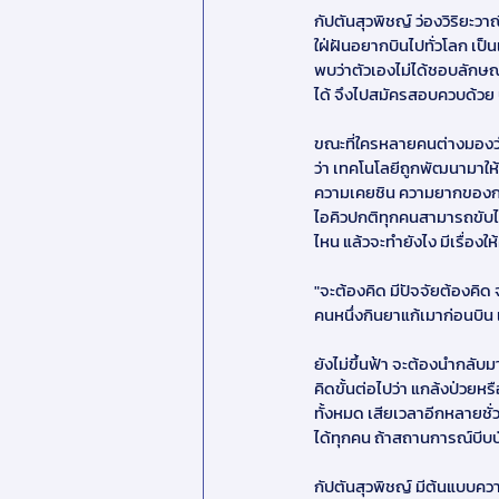
กัปตันสุวพิชญ์ ว่องวิริยะวา
ใฝ่ฝันอยากบินไปทั่วโลก เป็
พบว่าตัวเองไม่ได้ชอบลักษณ
ได้ จึงไปสมัครสอบควบด้วย ปร
ขณะที่ใครหลายคนต่างมองว่า
ว่า เทคโนโลยีถูกพัฒนามาให้ชี
ความเคยชิน ความยากของการเป็
ไอคิวปกติทุกคนสามารถขับได้
ไหน แล้วจะทำยังไง มีเรื่อง
"จะต้องคิด มีปัจจัยต้องคิด 
คนหนึ่งกินยาแก้เมาก่อนบิน 
ยังไม่ขึ้นฟ้า จะต้องนำกลับ
คิดขั้นต่อไปว่า แกล้งป่วยห
ทั้งหมด เสียเวลาอีกหลายชั่ว
ได้ทุกคน ถ้าสถานการณ์บีบบังค
กัปตันสุวพิชญ์ มีต้นแบบความ