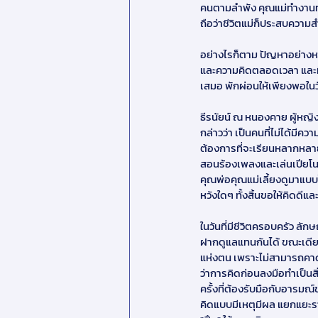
คนตามลำพัง คุณแม่ทำงานทุ
ถือว่าชีวิตแม่ก็ประสบความ
อย่างไรก็ตาม ปัญหาอย่างหน
และความคิดตลอดเวลา และมี
เสมอ พักผ่อนให้เพียงพอในว
ธีรนัยน์ ณ หนองคาย ผู้หญ
กล่าวว่า เป็นคนที่ไม่ได้มี
ต้องการที่จะเรียนหลากหลายสา
สอนร้องเพลงและเล่นเปียโนค
คุณพ่อคุณแม่เลี้ยงดูมาแบบไ
หวังใดๆ ทั้งสิ้นขอให้คิดดีแล
ในวันที่มีชีวิตครอบครัว ล
ฝากดูแลแทนกันได้ ขณะเดียวก
แห่งตน เพราะไม่สามารถคาดเ
ว่าการคิดก่อนลงมือทำเป็นสิ่
ครั้งที่ต้องรับมือกับอารมณ
คิดแบบมีเหตุมีผล แยกแยะรายล