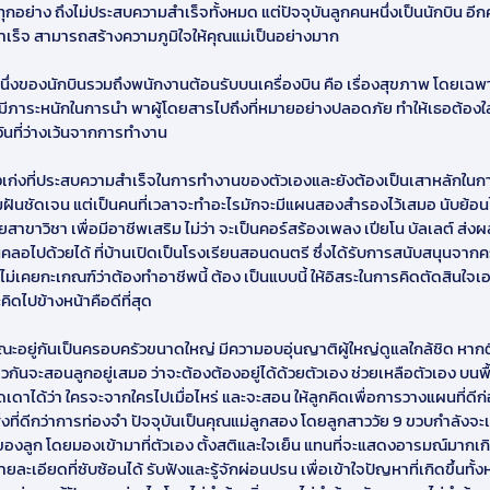
กอย่าง ถึงไม่ประสบความสำเร็จทั้งหมด แต่ปัจจุบันลูกคนหนึ่งเป็นนักบิน 
สำเร็จ สามารถสร้างความภูมิใจให้คุณแม่เป็นอย่างมาก
ึ่งของนักบินรวมถึงพนักงานต้อนรับบนเครื่องบิน คือ เรื่องสุขภาพ โดยเฉพา
ภาระหนักในการนำ พาผู้โดยสารไปถึงที่หมายอย่างปลอดภัย ทำให้เธอต้องใส่
ันที่ว่างเว้นจากการทำงาน
ิงเก่งที่ประสบความสำเร็จในการทำงานของตัวเองและยังต้องเป็นเสาหลักในก
ความฝันชัดเจน แต่เป็นคนที่เวลาจะทำอะไรมักจะมีแผนสองสำรองไว้เสมอ นับย้อ
ขาวิชา เพื่อมีอาชีพเสริม ไม่ว่า จะเป็นคอร์สร้องเพลง เปียโน บัลเลต์ ส่งผลให
ลอไปด้วยได้ ที่บ้านเปิดเป็นโรงเรียนสอนดนตรี ซึ่งได้รับการสนับสนุนจากค
ม่เคยกะเกณฑ์ว่าต้องทำอาชีพนี้ ต้อง เป็นแบบนี้ ให้อิสระในการคิดตัดสินใจเ
ะคิดไปข้างหน้าคือดีที่สุด
ักษณะอยู่กันเป็นครอบครัวขนาดใหญ่ มีความอบอุ่นญาติผู้ใหญ่ดูแลใกล้ชิด หา
ันจะสอนลูกอยู่เสมอ ว่าจะต้องต้องอยู่ได้ด้วยตัวเอง ช่วยเหลือตัวเอง บนพื้
ดาได้ว่า ใครจะจากใครไปเมื่อไหร่ และจะสอน ให้ลูกคิดเพื่อการวางแผนที่ด
งที่ดีกว่าการท่องจำ ปัจจุบันเป็นคุณแม่ลูกสอง โดยลูกสาววัย 9 ขวบกำลังจะเข้า
์ของลูก โดยมองเข้ามาที่ตัวเอง ตั้งสติและใจเย็น แทนที่จะแสดงอารมณ์มากเกิน
ะเอียดที่ซับซ้อนได้ รับฟังและรู้จักผ่อนปรน เพื่อเข้าใจปัญหาที่เกิดขึ้นทั้ง