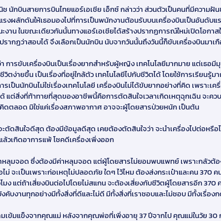
ณิช นักบินสายการบินไทยแอร์เอเชีย เอ็กซ์ กล่าวว่า ส่วนตัวเป็นคนที่มีความฝั
นแรงผลักดันให้เธอมองไปที่การเป็นพนักงานต้อนรับบนเครื่องบินเป็นอันดับแร
ะงาน ในขณะเดียวกันนั้นทางแอร์เอเชียได้สร้างปรากฏการณ์ใหม่เปิดโอกาสให้
ากฏว่าสอบได้ จึงเลือกเป็นนักบิน นับจากวันนั้นถึงวันนี้ก็ขับเครื่องบินมาเกื
 การขับเครื่องบินเป็นเรื่องยากสำหรับผู้หญิง เทคโนโลยีมากมาย แต่เธอมี
วิตง่ายขึ้น เป็นเรื่องที่อยู่ใกล้ตัว เทคโนโลยีไปกับชีวิตได้ โดยใช้การเรียนรู้ม
นนักบินไม่ใช่เรื่องเทคโนโลยี เครื่องบินไม่ได้ขับยากอย่างที่คิด เพราะเครื่อ
 แต่สิ่งที่ท้าทายที่สุดของอาชีพนี้คือการตัดสินใจเวลาเกิดเหตุฉุกเฉิน จะคว
ให้คิดตลอด มิใช่แค่เรื่องสภาพอากาศ อาจจะผู้โดยสารป่วยหนัก เป็นต้น
จะตัดสินใจดีสุด ต้องมีข้อมูลดีสุด เคยต้องตัดสินใจว่า จะนำเครื่องไปต่อหรือไ
แล้วเกิดอาการแพ้ โชคดีเครื่องเพิ่งออก
มาหลุมจอด ซึ่งต้องมีค่าหลุมจอด แต่ผู้โดยสารไม่ยอมพบแพทย์ เพราะกลัวต้องเส
รือไม่ จะเป็นเพราะก่อเหตุไม่ปลอดภัย ใดๆ ไว้ไหม ต้องส่งกระเป๋าและคน 370 
โมง แต่ถ้าเสี่ยงบินต่อไปโดยไม่สแกน จะต้องเสี่ยงกับชีวิตผู้โดยสารอีก 370 ค
ับงานทุกอย่างมีทั้งสิ่งที่ดีและไม่ดี มีทั้งสิ่งที่เราชอบและไม่ชอบ มีทั้งเรื่อ
เข้มแข็งจากคุณแม่ หลังจากคุณพ่อที่เพิ่งอายุ 37 ปีจากไป คุณแม่ในวัย 30 กว่