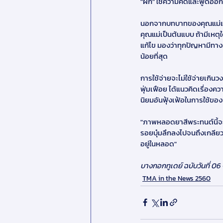
"ฝึก" ใช้ความคิดและพูดออกม
นอกจากบทบาทของคุณแม่แล้ว ห
คุณแม่เป็นต้นแบบ ถ้ามีเหตุ
แก้ไข มองว่าทุกปัญหามีทาง
น้อยที่สุด
การใช้จ่ายจะไม่ใช้จ่ายเกินว
ฟุ่มเฟือย ได้แนวคิดเรื่อง
นิยมอันฟุ้งเฟ้อในการใช้ขอ
"ภาพหลอดยาสีพระทนต์นี้จ
รอยบุ๋มลึกลงไปจนถึงเกลี
อยู่ในหลอด"
บางกอกทูเดย์ ฉบับวันที่ 06
TMA in the News 2560