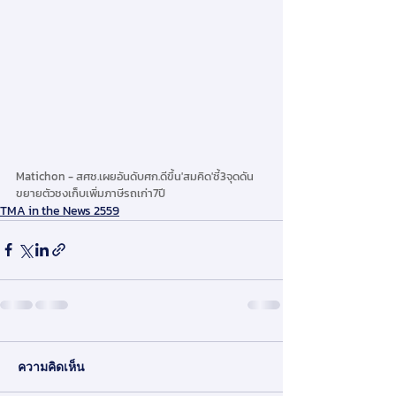
Matichon - สศช.เผยอันดับศก.ดีขึ้น'สมคิด'ชี้3จุดดัน
ขยายตัวชงเก็บเพิ่มภาษีรถเก่า7ปี
TMA in the News 2559
ความคิดเห็น