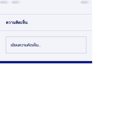
ความคิดเห็น
เขียนความคิดเห็น…
สมาคมการจัดการธุรกิจแห่งประเทศไทย
276 ซ.รามคำแหง 39 (เทพลีลา 1) ถ. รามคำแหง แขวง
พลับพลา เขตวังทองหลาง กรุงเทพฯ 10310
Contact Us
Tel:
+662-319-7677
/
+662-718-5601
Click here to find us on map
Copyright ©2024 by Thailand Management Association.
Privacy Policy
|
Cookie Policy