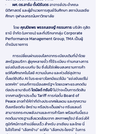
·       
ผศ. ดร.อาร์ม ตั้งนิรันดร 
อาจารย์ประจำคณะ
นิติศาสตร์ และผู้อำนวยการศูนย์จีนศึกษา สถาบันเอเชีย
ศึกษา จุฬาลงกรณ์มหาวิทยาลัย
         โดย 
คุณปิยพร พรรณเชษฐ์ กรรมการ 
บริษัท ดุสิต
ธานี จํากัด (มหาชน) และที่ปรึกษากลุ่ม Corporate 
Performance Management Group, TMA เป็นผู้
ดำเนินรายการ
        การเปลี่ยนผ่านของโลกจากระเบียบเดิมที่นำโดย 
สหรัฐอเมริกา สู่ยุคหลายขั้ว ที่ไร้ระเบียบ ท่ามกลางการ
แข่งขันเชิงระบบกับ จีน ซึ่งไม่ใช่เพียงสงครามการค้า 
แต่คือศึกเทคโนโลยี ความมั่นคง และห่วงโซ่อุปทาน 
ตั้งแต่ชิปถึง AI ในระยะยาวโลกมีแนวโน้ม “แข่งขันแต่ไม่
แตกหัก” ขณะที่การเมืองสหรัฐฯ โดยเฉพาะแรงกดดัน
ต่อประธานาธิบดี 
โดนัลด์ ทรัมป์
 ไม่ว่าจะเป็นการตัดสิน
จากศาลฎีกาประเด็น Tariff การก่อตั้ง Board of 
Peace อาจทำให้ท่าทีต่างประเทศผันผวน และทุกความ
ตึงเครียดกับ อิหร่าน หรือประเด็นอย่าง กรีนแลนด์ 
สามารถกระทบพลังงานและการค้าโลก พร้อมกันนี้แรง
กดดันมาตรฐานสิ่งแวดล้อมจาก สหภาพยุโรป ยิ่งเร่งให้
ภูมิทัศน์การค้าเปลี่ยนเร็ว สำหรับ อาเซียน และไทย นี่
ไม่ใช่โจทย์ “เลือกข้าง” แต่คือ “เลือกประโยชน์” ในการ