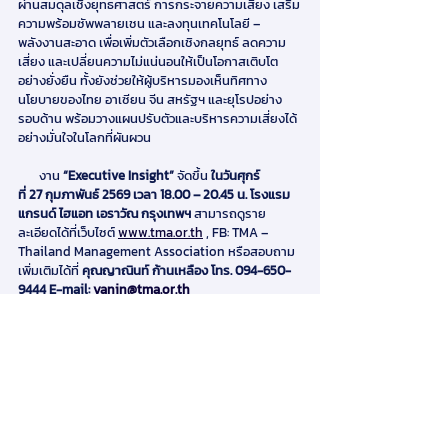
ผ่านสมดุลเชิงยุทธศาสตร์ การกระจายความเสี่ยง เสริม
ความพร้อมซัพพลายเชน และลงทุนเทคโนโลยี –
พลังงานสะอาด เพื่อเพิ่มตัวเลือกเชิงกลยุทธ์ ลดความ
เสี่ยง และเปลี่ยนความไม่แน่นอนให้เป็นโอกาสเติบโต
อย่างยั่งยืน ทั้งยังช่วยให้ผู้บริหารมองเห็นทิศทาง
นโยบายของไทย อาเซียน จีน สหรัฐฯ และยุโรปอย่าง
รอบด้าน พร้อมวางแผนปรับตัวและบริหารความเสี่ยงได้
อย่างมั่นใจในโลกที่ผันผวน
       งาน 
“Executive Insight”
 จัดขึ้น 
ในวันศุกร์
ที่ 27 กุมภาพันธ์ 2569 เวลา 18.00 – 20.45 น. โรงแรม
แกรนด์ ไฮแอท เอราวัณ กรุงเทพฯ 
สามารถดูราย
ละเอียดได้ที่เว็บไซต์ 
www.tma.or.th
 , FB: TMA – 
Thailand Management Association หรือสอบถาม
เพิ่มเติมได้ที่ 
คุณญาณินท์ ก้านเหลือง โทร. 094-650-
9444 E-mail: 
yanin@tma.or.th
#TMA
#ThailandManagementAssociation
#สมาคมการจ
ัดการธุรกิจแห่งประเทศไทย  
#TMAxExecutiveInsight
#ExecutiveInsight