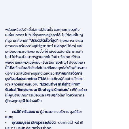
พร้อมหรือยัง? เมื่อโลกเปลี่ยนขั้ว และเกมเศรษฐกิจ
เปลี่ยนกติกา ในวันที่ธุรกิจจะอยู่รอดได้...ไม่ใช่คนที่ใหญ่
ที่สุด แต่คือคนที่ 
"ปรับตัวได้เร็วที่สุด"
 ท่ามกลางกระแส
ความตึงเครียดทางภูมิรัฐศาสตร์ (Geopolitics) และ
ระเบียบเศรษฐกิจหลายขั้วที่กำลังขีดเส้นกติกาการค้า
ใหม่ ไม่ว่าจะเป็นมาตรฐานเทคโนโลยี หรือเกณฑ์ด้าน
พลังงานและความยั่งยืน (Sustainability) ปัจจัยเหล่า
นี้ไม่ใช่เรื่องไกลตัวอีกต่อไป แต่คือกลยุทธ์สำคัญที่กระทบ
ต่อการตัดสินใจทางธุรกิจโดยตรง 
สมาคมการจัดการ
ธุรกิจแห่งประเทศไทย (TMA) 
ขอเชิญผู้ที่สนใจเข้าร่วม
เจาะลึกวิสัยทัศน์ในงาน 
“Executive Insight: From 
Global Tensions to Strategic Choices”
 เวทีที่จะช่วย
ให้คุณอ่านเกมการเมืองและเศรษฐกิจโลก โดยวิทยากร
ผู้ทรงคุณวุฒิ ไม่ว่าจะเป็น
·       
ดร.ปิติ ศรีแสงนาม 
ผู้อำนวยการบริหาร มูลนิธิอา
เชียน
·       
คุณสมบูรณ์ เลิศสุวรรณโรจน์   
ประธานเจ้าหน้าที่
บริหาร บริษัท อัลเตอร์วิม จำกัด