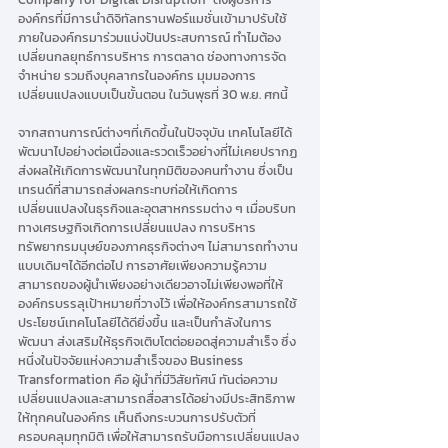
องค์กรที่มีการนำดิจิทัลทรานฟอร์แมชั่นเข้ามาปรับใช้
ภายในองค์กรมาร่วมแบ่งปันประสบการณ์ ทำไมต้อง
เปลี่ยนกลยุทธ์การบริหาร การตลาด ช่องทางการจัด
จำหน่าย รวมถึงบุคลากรในองค์กร มุมมองการ
เปลี่ยนแปลงแบบเป็นขั้นตอน ในวันพุธที่ 30 พ.ย. ศกนี้
จากสถานการณ์ต่างๆที่เกิดขึ้นในปัจจุบัน เทคโนโลยีได้
พัฒนาไปอย่างต่อเนื่องและรวดเร็วอย่างที่ไม่เคยปรากฏ 
ส่งผลให้เกิดการพัฒนาในทุกมิติของคนทำงาน ซึ่งเป็น
เทรนด์ที่สามารถส่งผลกระทบก่อให้เกิดการ
เปลี่ยนแปลงในธุรกิจและอุตสาหกรรมต่าง ๆ เมื่อบริบท
ทางเศรษฐกิจเกิดการเปลี่ยนแปลง การบริหาร
ทรัพยากรมนุษย์ของภาคธุรกิจต่างๆ ไม่สามารถทำงาน
แบบเดิมๆได้อีกต่อไป การอาศัยเพียงความรู้ความ
สามารถของผู้นำเพียงอย่างเดียวอาจไม่เพียงพอที่ให้
องค์กรบรรลุเป้าหมายที่วางไว้ เพื่อให้องค์กรสามารถใช้
ประโยชน์เทคโนโลยีได้ดียิ่งขึ้น และเป็นกำลังในการ
พัฒนา ส่งเสริมให้ธุรกิจเติบโตต่อยอดสู่ความสำเร็จ ซึ่ง
หนึ่งในปัจจัยแห่งความสำเร็จของ Business 
Transformation คือ ผู้นำที่มีวิสัยทัศน์ ทันต่อความ
เปลี่ยนแปลงและสามารถสื่อสารได้อย่างมีประสิทธิภาพ
ให้ทุกคนในองค์กร เห็นถึงกระบวนการปรับตัวที่
ครอบคลุมทุกมิติ เพื่อให้สามารถรับมือการเปลี่ยนแปลง