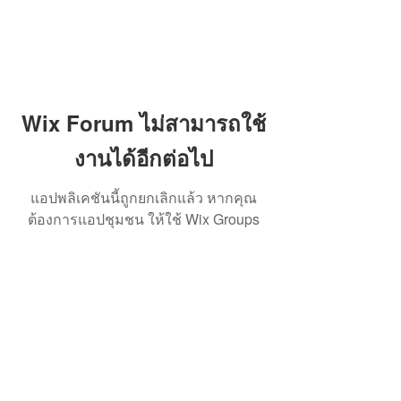
Wix Forum ไม่สามารถใช้
งานได้อีกต่อไป
แอปพลิเคชันนี้ถูกยกเลิกแล้ว หากคุณ
ต้องการแอปชุมชน ให้ใช้ Wix Groups
สมาคมการจัดการธุรกิจแห่งประเทศไทย
276 ซ.รามคำแหง 39 (เทพลีลา 1) ถ. รามคำแหง แขวง
พลับพลา เขตวังทองหลาง กรุงเทพฯ 10310
Contact Us
Tel:
+662-319-7677
/
+662-718-5601
Click here to find us on map