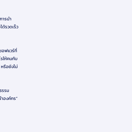
นการนำ
ได้รวดเร็ว
ซอฟแวร์ที่
ไรให้คนกับ
หรือยังไม่
นธรรม
้นำองค์กร”