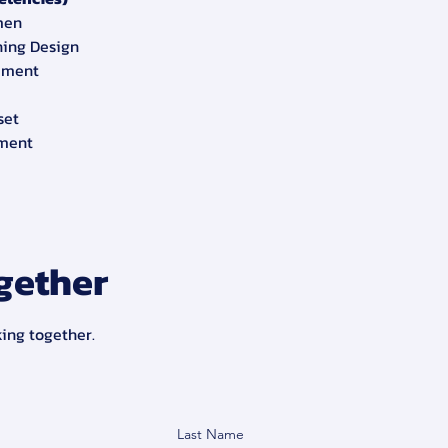
men
ning Design
ement
set
pment
gether
king together.
Last Name