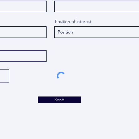
Position of interest
Send