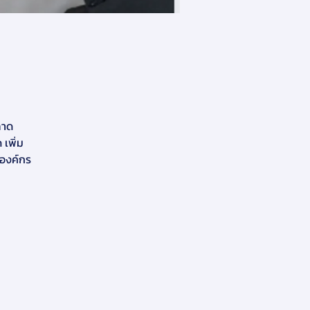
ลาด
เพิ่ม
องค์กร