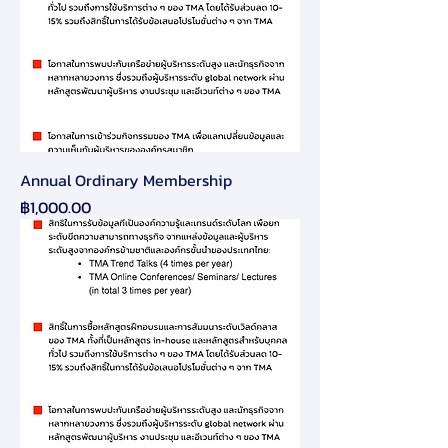
Annual Ordinary Membership
ราคา
฿1,000.00