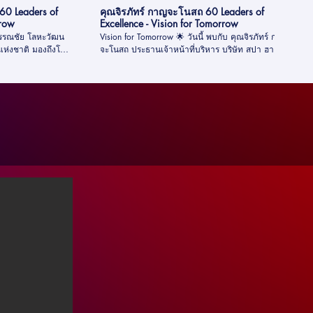
60 Leaders of
คุณจิรภัทร์ กาญจะโนสถ 60 Leaders of
rrow
Excellence - Vision for Tomorrow
Vision for Tomorrow 🌟 วันนี้ พบกับ คุณจิรภัทร์ กาญ
ตแห่งชาติ มองถึงโลก
จะโนสถ ประธานเจ้าหน้าที่บริหาร บริษัท สปา ฮาคูโฮ
 🌱 จะมีความสำคัญ
โด ประเทศไทย เธอจะมาแสดงความคิดเห็นถึงภาพ
อนาคตด้าน Leadership ที่เธอให้ความสำคัญกับ 💡
้ง คนและ สิ่ง
Flexibility และ Adaptability หัวใจสำคัญของการขับ
เคลื่อนองค์กรในยุคที่โลกเปลี่ยนแปลงอย่างรวดเร็วและ
ู่ความยั่งยืน
คาดเดาไม่ได้ 💡Foresight เครื่องมือในการมองเห็น
อนาคต ผ่านการคาดการณ์สถานการณ์และการ
วางแผนพื้นฐานอย่างรอบคอบ ✨ และที่สำคัญ
 Productivity
ที่สุด...เรื่องของ คน ซึ่งคือหัวใจของการเตรียมความ
 👉 ชมวิดีโอนี้กัน
พร้อมรองรับอนาคต มาร่วมฟังแนวคิดที่เต็มไปด้วยพลัง
และแรงบันดาลใจจากเธอไปด้วยกันค่ะ! 🌍💼
#Visionfortomorrow #Foresight #Leadership
#60Yearsofexcellence