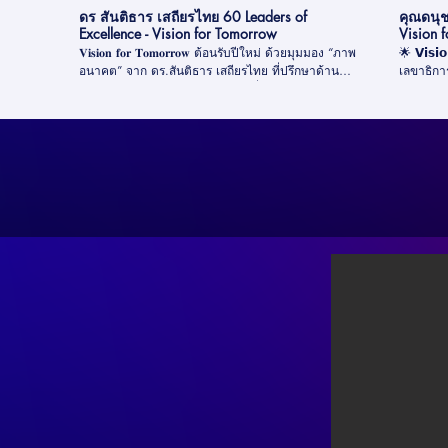
ดร สันติธาร เสถียรไทย 60 Leaders of
คุณดนุช
Excellence - Vision for Tomorrow
Vision 
𝐕𝐢𝐬𝐢𝐨𝐧 𝐟𝐨𝐫 𝐓𝐨𝐦𝐨𝐫𝐫𝐨𝐰 ต้อนรับปีใหม่ ด้วยมุมมอง “ภาพ
🌟 𝗩𝗶𝘀𝗶𝗼𝗻 
อนาคต” จาก ดร.สันติธาร เสถียรไทย ที่ปรึกษาด้าน
เลขาธิก
เศรษฐกิจแห่งอนาคต สถาบันวิจัยเพื่อการพัฒนา
ชวนมองอน
ประเทศไทย ที่นำเสนอวิสัยทัศน์ให้ประเทศไทยก้าวขึ้น
𝗚𝗿𝗼𝘄𝘁
เป็นศูนย์กลางของ 𝐂𝐚𝐫𝐞 𝐄𝐜𝐨𝐧𝐨𝐦𝐲 ในระดับโลกหรือ
เศรษฐกิจ
ระดับภูมิภาค ครอบคลุมทั้งการรักษาทางการแพทย์
✨ ประเทศไทยควรเดินหน้าสู่การพัฒนาอย่างสมดุล ให้
สุขภาพกายและใจ ที่ผูกโยงไปถึงภาคส่วนสำคัญอย่าง
ทุกคนได้
สมุนไพร อาหาร เกษตร และเครื่องมืออุปกรณ์ทางการ
ดูแลสังคมแ
แพทย์ ซึ่งประเทศไทยมีทั้งดีมานด์ และซัพพลายอย่าง
รับชมแนว
ครบครัน . ไปติดตามแนวคิดที่น่าสนใจนี้กันเลยครับ!
#VisionF
🎥
ยั่งยืน