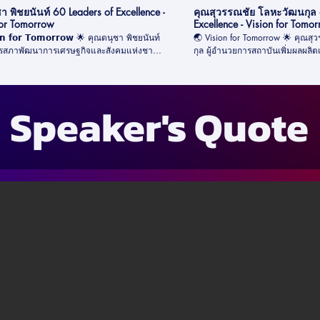
า พิชยนันท์ 60 Leaders of Excellence -
คุณสุวรรณชัย โลหะวัฒนกุล 
for Tomorrow
Excellence - Vision for Tomo
𝗼𝗿 𝗧𝗼𝗺𝗼𝗿𝗿𝗼𝘄 🌟 คุณดนุชา พิชยนันท์
🌏 Vision for Tomorrow 🌟 คุณสุวรรณชัย โลหะวัฒน
ารสภาพัฒนาการเศรษฐกิจและสังคมแห่งชาติ
กุล ผู้อำนวยการสถาบันเพิ่มผลผลิ
าคตประเทศไทยกับแนวคิด 𝗜𝗻𝗰𝗹𝘂𝘀𝗶𝘃𝗲
ธุรกิจในอนาคตว่า Sustainability
𝗵 ที่เน้นการเติบโตอย่างทั่วถึง ทั้งในด้าน
มากขึ้นเรื่อย ๆ ✨ เพราะการทำธุรกิจจะเน้นการสร้าง
 สังคม การกระจายรายได้ และสิ่งแวดล้อม 🌍
กำไรอย่างเดียวไม่ได้ แต่ต้องดูแลทั
แวดล้อม 🌳 ควบคู่กันไปด้วย 📽️ มาฟังวิสัยทัศน์ของ
Speaker's Quote
ประโยชน์จากการเติบโตทางเศรษฐกิจ พร้อม
คุณสุวรรณชัยถึงการยกระดับองค์กรส
ละสิ่งแวดล้อม เพื่อคุณภาพชีวิตที่ดียิ่งขึ้น 📹
(Sustainable Productivity) 💡 การสร้างองค์กรหรือคน
คิดเต็ม ๆ ได้จากวิดีโอของเรา!
ให้มี Productivity mindset 📊 รวมไปถึงความสำคัญของ
orTomorrow #InclusiveGrowth #พัฒนาอย่าง
ตัวชี้วัด National Sustainability &
Standard and Measurement Index .
ได้เลยครับ! 🎥 #Visionfortomorrow #Sustainability
#60LeadersofExcellence 💚✨