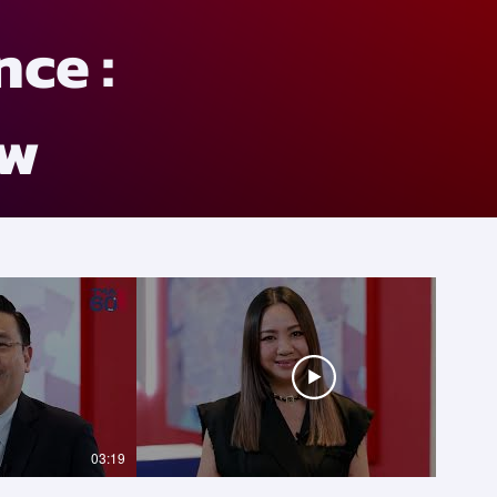
nce :
ow
03:19
02:59