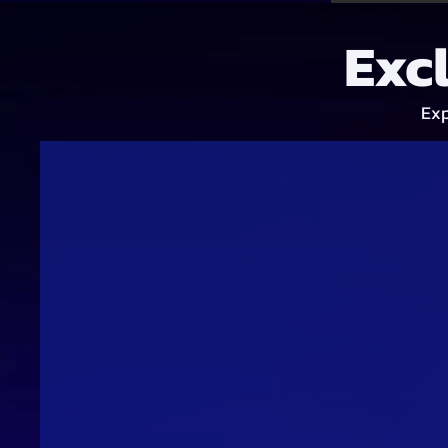
Exc
Exp