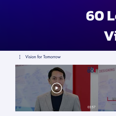
60 L
V
Vision for Tomorrow
03:57