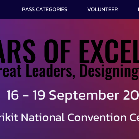
PASS CATEGORIES
VOLUNTEER
ARS OF EXCE
ARS OF EXCE
reat Leaders, Designing
reat Leaders, Designing
16 - 19 September 2
ikit National Convention C