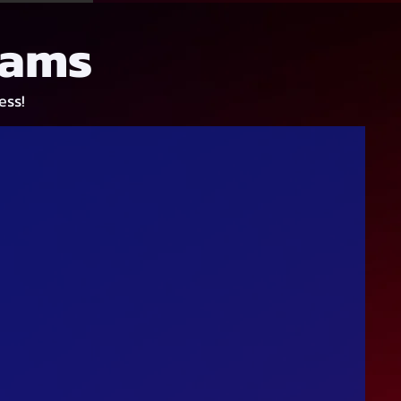
rams
ess!