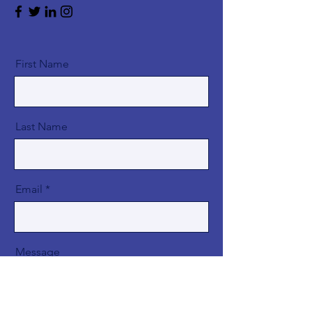
First Name
Last Name
Email
Message