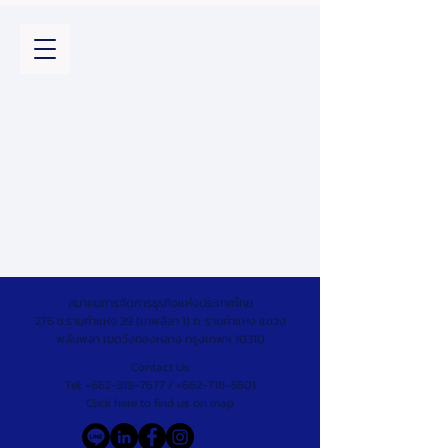
สมาคมการจัดการธุรกิจแห่งประเทศไทย
276 ซ.รามคำแหง 39 (เทพลีลา 1) ถ. รามคำแหง แขวง
พลับพลา เขตวังทองหลาง กรุงเทพฯ 10310
Contact Us
Tel:
+662-319-7677
/
+662-718-5601
Click here to find us on map