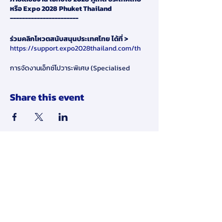
หรือ Expo 2028 Phuket Thailand
-----------------------
ร่วมคลิกโหวตสนับสนุนประเทศไทย ได้ที่ >
https://support.expo2028thailand.com/th
การจัดงานเอ็กซ์โปวาระพิเศษ (Specialised
Expo) เป็นงานมหกรรมระดับโลกภายใต้ลิขสิทธิ์
ขององค์การนิทรรศการนานาชาติ (Bureau
Share this event
International des Expositions หรือ BIE)
ประเทศที่เป็นเจ้าภาพจะได้รับประโยชน์ในทุกมิติ ทั้ง
ด้านเศรษฐกิจ สังคม นวัตกรรม วิทยาศาสตร์และ
เทคโนโลยี วัฒนธรรม และด้านการท่องเที่ยว โดย
รัฐบาลจะต้องรับเป็นเจ้าภาพการจัดงาน
การจัดงาน Specialised Expo 2027/2028
ประเทศไทยเสนอตัวเป็นเจ้าภาพการจัดงาน ภายใต้
ชื่องาน เอ็กซ์โป 2028 ภูเก็ต ประเทศไทย หรือ Expo
Disclaimer:
2028 Phuket Thailand โดยกำหนดจัดในช่วง
ระหว่างวันที่ 20 มีนาคม – 17 มิถุนายน พ.ศ. 2571 ใช้
พื้นที่ในการจัดงานรวม 141 ไร่ บริเวณตำบลไม้ขาว
By submitting your personal data to
อำเภอถลาง จังหวัดภูเก็ต ซึ่งเป็นพื้นที่ภายใต้การ
us online in our website, you agree
ดูแลของโรงพยาบาลวชิระภูเก็ต
to give us consent to use and