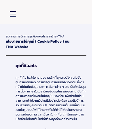
สมาคมการจัดการธุรกิจแห่งประเทศไทย-TMA
นโยบายการใช้คุกกี้ ( Cookie Policy ) บน
TMA Website
1
คุกกี้คืออะไร
คุกกี้ คือ ไฟล์ข้อความขนาดเล็กที่ถูกดาวน์โหลดไปยัง
อุปกรณ์คอมพิวเตอร์หรืออุปกรณ์มือถือของท่าน ซึ่งทำ
หน้าที่บันทึกข้อมูลและการตั้งค่าต่าง ๆ เช่น บันทึกข้อมูล
การตั้งค่าภาษาในเบราว์เซอร์บนอุปกรณ์ของท่าน บันทึก
สถานะการเข้าใช้งานในปัจจุบันของท่าน เพื่อช่วยให้ท่าน
สามารถเข้าใช้งานเว็บไซต์ได้อย่างต่อเนื่อง รวมถึงมีการ
รวบรวมข้อมูลเกี่ยวกับประวัติการเข้าชมเว็บไซต์ที่ท่านชื่น
ชอบในรูปแบบไฟล์ โดยคุกกี้ไม่ได้ทำให้เกิดอันตรายต่อ
อุปกรณ์ของท่าน และเนื้อหาในคุกกี้จะถูกเรียกออกมาดู
หรืออ่านได้โดยเว็บไซต์ที่สร้างคุกกี้ดังกล่าวเท่านั้น