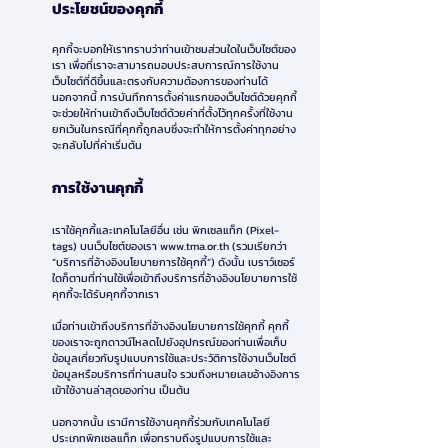
ประโยชน์ของคุกกี้
2
คุกกี้จะบอกให้เราทราบว่าท่านเข้าชมส่วนใดในเว็บไซต์ของ
เรา เพื่อที่เราจะสามารถมอบประสบการณ์การใช้งาน
เว็บไซต์ที่ดีขึ้นและตรงกับความต้องการของท่านได้
นอกจากนี้ การบันทึกการตั้งค่าแรกของเว็บไซต์ด้วยคุกกี้
จะช่วยให้ท่านเข้าถึงเว็บไซต์ด้วยค่าที่ตั้งไว้ทุกครั้งที่ใช้งาน
ยกเว้นในกรณีที่คุกกี้ถูกลบซึ่งจะทำให้การตั้งค่าทุกอย่าง
จะกลับไปที่ค่าเริ่มต้น
การใช้งานคุกกี้
3
เราใช้คุกกี้และเทคโนโลยีอื่น เช่น พิกเซลแท็ก (Pixel-
tags) บนเว็บไซต์ของเรา
www.tma.or.th
(รวมเรียกว่า
“บริการที่อ้างอิงนโยบายการใช้คุกกี้”) ดังนั้น เบราว์เซอร์
ใดก็ตามที่ท่านใช้เพื่อเข้าถึงบริการที่อ้างอิงนโยบายการใช้
คุกกี้จะได้รับคุกกี้จากเรา
เมื่อท่านเข้าถึงบริการที่อ้างอิงนโยบายการใช้คุกกี้ คุกกี้
ของเราจะถูกดาวน์โหลดไปยังอุปกรณ์ของท่านเพื่อเก็บ
ข้อมูลเกี่ยวกับรูปแบบการใช้และประวัติการใช้งานเว็บไซต์
ข้อมูลหรือบริการที่ท่านสนใจ รวมถึงหมายเลขอ้างอิงการ
เข้าใช้งานล่าสุดของท่าน เป็นต้น
นอกจากนั้น เรามีการใช้งานคุกกี้ร่วมกับเทคโนโลยี
ประเภทพิกเซลแท็ก เพื่อทราบถึงรูปแบบการใช้และ