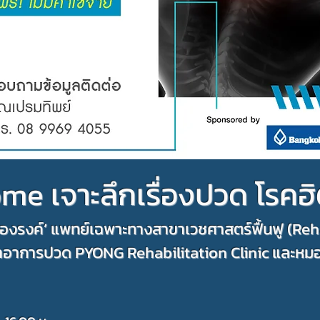
me เจาะลึกเรื่องปวด โรคฮ
องรงค์’ แพทย์เฉพาะทางสาขาเวชศาสตร์ฟื้นฟู (Rehab
กษาอาการปวด PYONG Rehabilitation Clinic และหม