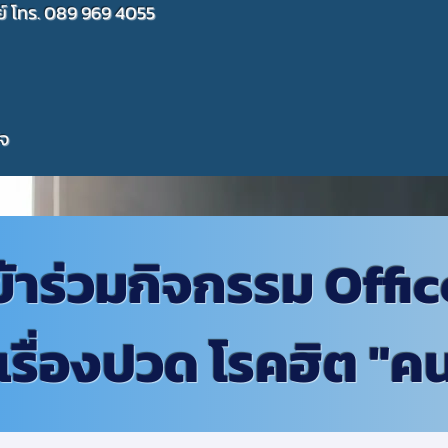
์ โทร. 089 969 4055
ใจ
ข้าร่วมกิจกรรม Off
กเรื่องปวด โรคฮิต "ค