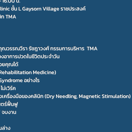
- 16.00 น.
inic ชั้น L Gaysorn Village ราชประสงค์
าชิก TMA
โดยคุณวรรณวีรา รัชฎาวงศ์ กรรมการบริหาร TMA
รื่องอาการปวดในชีวิตประจำวัน
คุณได้
 (Rehabilitation Medicine)
drome อย่างไร
เวิร์ค
องคลินิก (Dry Needling, Magnetic Stimulation)
ื้นฟู
/
จบงาน
านล่าง