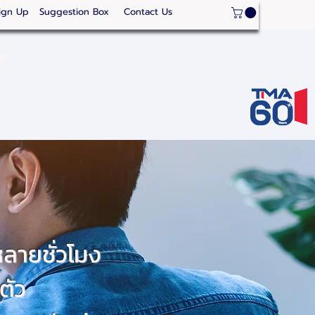
ign Up
Suggestion Box
Contact Us
ge
Strategic Areas
Thailand Competitveness
Our
งหลายชั่วโมง
ตัว