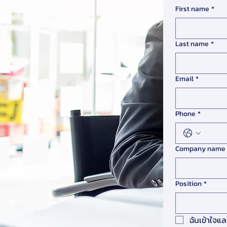
First name
*
Last name
*
Email
*
Phone
*
Company name
Position
*
ฉันเข้าใจแ