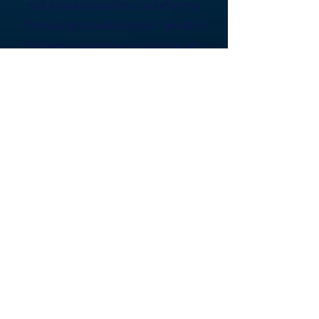
ระดับบุคคลและองค์กร เน้นย้ำถึงความ
สำคัญกับคุณภาพชีวิตบุคคล ( Health &
Wellness Longevity) และสนับสนุนสุข
ภาวะที่ดีของผู้นำและบุคลากรภาคธุรกิจ
SMEs Excellence Awards
สิทธิพิเศษในการส่งชื่อ SMEs
เข้าร่วมโครงการ
SMEs Excellence Awards 2026
ได้สูงสุด 3 ราย