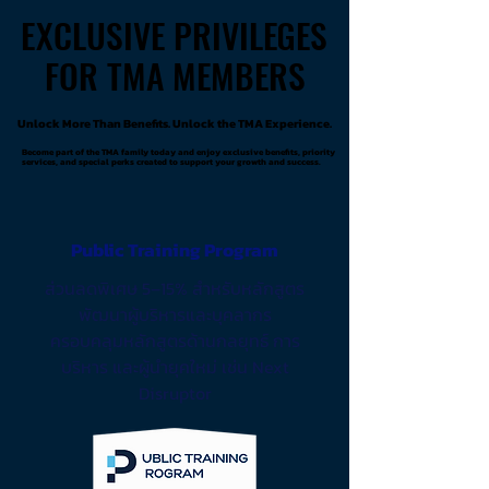
EXCLUSIVE PRIVILEGES
EXCLUSIVE PRIVILEGES
FOR TMA MEMBERS
FOR TMA MEMBERS
Unlock More Than Benefits. Unlock the TMA Experience.
Unlock More Than Benefits. Unlock the TMA Experience.
Become part of the TMA family today and enjoy exclusive benefits, priority
Become part of the TMA family today and enjoy exclusive benefits, priority
services, and special perks created to support your growth and success.
services, and special perks created to support your growth and success.
Public Training Program
ส่วนลดพิเศษ 5–15% สำหรับหลักสูตร
พัฒนาผู้บริหารและบุคลากร
ครอบคลุมหลักสูตรด้านกลยุทธ์ การ
บริหาร และผู้นำยุคใหม่ เช่น Next
Disruptor