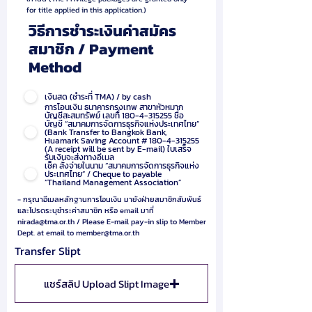
for title applied in this application.)
วิธีการชำระเงินค่าสมัคร
สมาชิก / Payment
Method
เงินสด (ชำระที่ TMA) / by cash
การโอนเงิน ธนาคารกรุงเทพ สาขาหัวหมาก
บัญชีสะสมทรัพย์ เลขที่ 180-4-315255 ชื่อ
บัญชี “สมาคมการจัดการธุรกิจแห่งประเทศไทย”
(Bank Transfer to Bangkok Bank,
Huamark Saving Account # 180-4-315255
(A receipt will be sent by E-mail) ใบเสร็จ
รับเงินจะส่งทางอีเมล
เช็ค สั่งจ่ายในนาม “สมาคมการจัดการธุรกิจแห่ง
ประเทศไทย” / Cheque to payable
“Thailand Management Association”
- กรุณาอีเมลหลักฐานการโอนเงิน มายังฝ่ายสมาชิกสัมพันธ์
และโปรดระบุชำระค่าสมาชิก หรือ email มาที่
nirada@tma.or.th
/ Please E-mail pay-in slip to Member
Dept. at email to
member@tma.or.th
Transfer Slipt
แชร์สลิป Upload Slipt Image