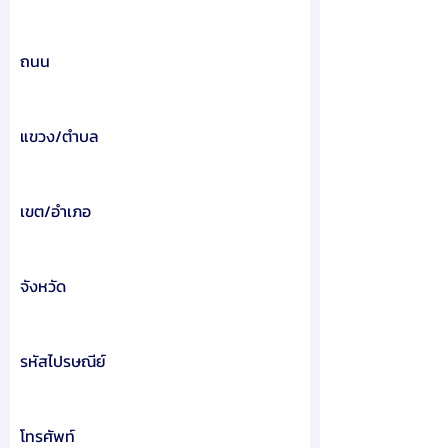
ถนน
แขวง/ตำบล
เขต/อำเภอ
จังหวัด
รหัสไปรษณีย์
โทรศัพท์