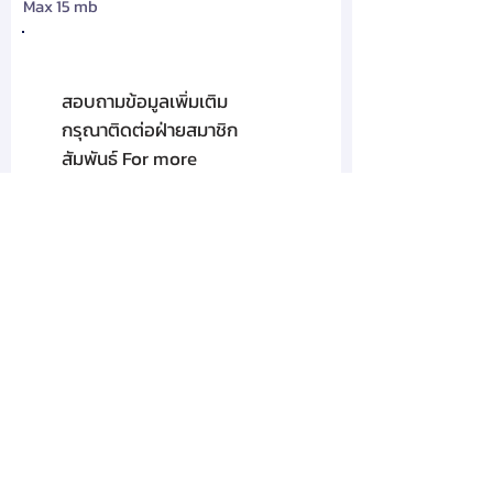
Max 15 mb
สอบถามข้อมูลเพิ่มเติม
กรุณาติดต่อฝ่ายสมาชิก
สัมพันธ์ For more
information,
Please contact :
PANICHA
JIRATHEERATHORN
โทรศัพท์
02-319-7677
ต่อ 278,191
วัตถุประสงค์ในการเก็บรวบรวมข้อมูลส่วนบุคคล
Email:
member@tma.or.th
ข้อมูลส่วนบุคคลของท่านที่สมาคมฯได้เก็บรวบรวม
ในฐานะผู้ประมวลผลข้อมูลส่วนบุคคลจะถูกนำไปใช้
ตามวัตถุประสงค์การให้บริการ ซึ่งเป็นไปตามคำสั่ง
หรือในนามของผู้ควบคุมข้อมูลส่วนบุคคลเท่านั้น
สำหรับข้อมูลส่วนบุคคลที่สมาคมฯได้เก็บรวบรวม
โดยตรงจากท่านสมาคมฯจะแจ้งให้ท่านทราบถึง
วัตถุประสงค์ของการเก็บรวบรวม ใช้ หรือเปิดเผย