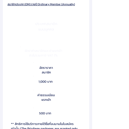
สมาชิกประเภท (OM) รายปี Ordinary Member (Annually)
ประเภทสมาชิก
แบบบุคคล
อัตราค่าสมาชิกและค่าแรกเข้า
ยังไม่รวมภาษี VAT 7%
อัตราราคา
สมาชิก
1,000 บาท
ค่าธรรมเนียม
แรกเข้า
500 บาท
** สิทธิการใช้บริการภายใต้ชื่อที่ลงนามในใบสมัคร
เท่านั้น (The Privilege packages are granted only