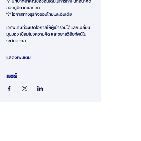
💡 บทบาทสำคัญของอินเดียในการกำหนดอนาคต
ของภูมิภาคและโลก
💡 โอกาสทางธุรกิจของไทยและอินเดีย 
เวทีพิเศษที่จะเปิดโอกาสให้ผู้เข้าร่วมได้แลกเปลี่ยน
มุมมอง เชื่อมโยงความคิด และขยายวิสัยทัศน์ใน
ระดับสากล
แสดงเพิ่มเติม
แชร์
​ข้อจำกัดความรับผิดชอบ:
โดยการส่งข้อมูลส่วนบุคคลของคุณให้เรา
ทางออนไลน์ในเว็บไซต์ของเรา คุณ