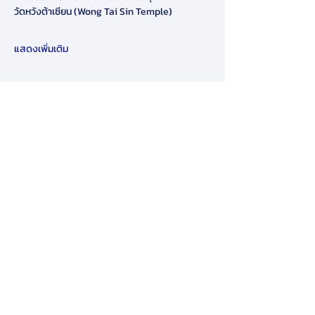
วัดหวังต้าเซียน (Wong Tai Sin Temple) 
แสดงเพิ่มเติม
แชร์
​ข้อจำกัดความรับผิดชอบ:
โดยการส่งข้อมูลส่วนบุคคลของคุณให้เรา
ทางออนไลน์ในเว็บไซต์ของเรา คุณ
ยินยอมให้เรายินยอมให้ใช้และเปิดเผย
ข้อมูลส่วนบุคคลของคุณตามนโยบายนี้
หากคุณไม่เห็นด้วยกับข้อกำหนดและ
เงื่อนไขของนโยบายความเป็นส่วนตัวนี้
คุณต้องหยุดใช้และเข้าถึงเว็บไซต์นี้ทันที