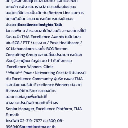
ลึก รู้จริงถึงกลยุทธ์เคล็ดลับกับ 
 แจกแจงหลัก
เกณฑ์การพิจารณารางวัล ความเชื่อมโยงของ
องค์กรที่มีความเป็นเลิศกับ Bottom Line และการ
ยกระดับขีดความสามารถในการแข่งขันของ
ประเทศ
Excellence Insights Talk
โอกาสพิเศษ สำรองเวลาโค้ชส่วนตัวจากองค์กรที่ได้
รับรางวัล TMA Excellence Awards ในปีก่อนๆ 
เช่น SCG / PTT / บางจาก / Pose Healthcare / 
KC Mahanakorn รวมทั้ง BCG Boston 
Consulting Group แลกเปลี่ยนประสบการณ์และ
เรียนรู้จากผู้ชนะ ในรูปแบบ 1-1 กับกิจกรรม 
 Excellence Winners' Clinic 
**พิเศษ!** Power Networking Cocktail สังสรรค์
กับ Excellence Community ผู้บริหารของ TMA 
 และตัวแทนบริษัท Excellence Winners ต่อจาก
กิจกรรมให้คำปรึกษารายองค์กร
สอบถามข้อมูลเพิ่มเติมได้ที่
นางสาวเปรมทิพย์ กมลศักดิ์กำจร 

Senior Manager, Excellence Platform, TMA

E-mail: 
โทรศัพท์ 02-319-7677 ต่อ 300, 08-
9969405
premtip@tma.or.th