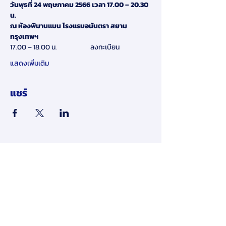
วันพุธที่ 24 พฤษภาคม 2566 เวลา 17.00 – 20.30 
น.
ณ ห้องพิมานแมน โรงแรมอนันตรา สยาม 
กรุงเทพฯ
17.00 – 18.00 น.                      ลงทะเบียน
แสดงเพิ่มเติม
แชร์
​ข้อจำกัดความรับผิดชอบ:
โดยการส่งข้อมูลส่วนบุคคลของคุณให้เรา
ทางออนไลน์ในเว็บไซต์ของเรา คุณ
ยินยอมให้เรายินยอมให้ใช้และเปิดเผย
ข้อมูลส่วนบุคคลของคุณตามนโยบายนี้
หากคุณไม่เห็นด้วยกับข้อกำหนดและ