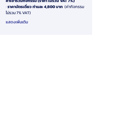
ค่าเข้าร่วมกิจกรรม (ราคา ไม่รวม VAT 7%)
· 
ราคาบัตรเดี่ยว ท่านละ 4,800 บาท
  (ค่ากิจกรรม 
ไม่รวม 7% VAT)
แสดงเพิ่มเติม
แชร์
​ข้อจำกัดความรับผิดชอบ:
โดยการส่งข้อมูลส่วนบุคคลของคุณให้เรา
ทางออนไลน์ในเว็บไซต์ของเรา คุณ
ยินยอมให้เรายินยอมให้ใช้และเปิดเผย
ข้อมูลส่วนบุคคลของคุณตามนโยบายนี้
หากคุณไม่เห็นด้วยกับข้อกำหนดและ
เงื่อนไขของนโยบายความเป็นส่วนตัวนี้
คุณต้องหยุดใช้และเข้าถึงเว็บไซต์นี้ทันที