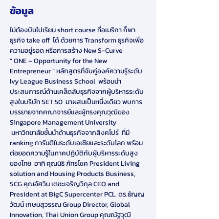
ข้อมูล
ไม่ต้องบินไปเรียน short course ที่อเมริกา ก็พา
ธุรกิจ take off  ได้ ด้วยการ Transform ธุรกิจเพื่อ
ความอยู่รอด หรือการสร้าง New S-Curve
“ ONE – Opportunity for the New 
Entrepreneur ” หลักสูตรที่จับคู่องค์ความรู้ระดับ 
Ivy League Business School  พร้อมนำ
ประสบการณ์ด้านเคล็ดลับธุรกิจจากผู้บริหารระดับ
สูงในบริษัท SET 50  มาผสมเป็นหนึ่งเดียว พบการ
บรรยายจากคณาจารย์และผู้ทรงคุณวุฒิของ 
Singapore Management University 
 มหาวิทยาลัยชั้นนำด้านธุรกิจจากสิงคโปร์  ที่มี 
ranking การันตีในระดับเอเชียและระดับโลก พร้อม
ต่อยอดความรู้ในภาคปฏิบัติกับผู้บริหารระดับสูง
ของไทย  อาทิ คุณนิธิ ภัทรโชค President Living 
solution and Housing Products Business, 
SCG คุณอัศวิน เตชะเจริญวิกุล CEO and 
President at BigC Supercenter PCL. ดร.ธัญญ
วัฒน์ เกษมสุวรรณ Group Director, Global 
Innovation, Thai Union Group คุณณัฐวุฒิ 