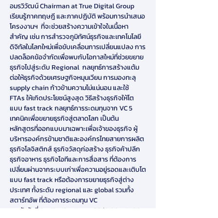
อมรวิวัฒน์ Chairman at True Digital Group
เรียนรู้ภาคทฤษฎี และภาคปฏิบัติ พร้อมการนำเสนอ
โครงงานฯ  ที่จะช่วยสร้างความเข้าใจในเนื้อหา
สำคัญ เช่น การสำรวจภูมิทัศน์ธุรกิจและเทคโนโลยี
ดิจิทัลในโลกใหม่เพื่อขับเคลื่อนการเปลี่ยนแปลง การ
ปลดล็อคข้อจำกัดเพื่อพบกับโอกาสใหม่ที่ช่วยขยาย
ธุรกิจไปสู่ระดับ Regional  กลยุทธ์การสร้างแต้ม
ต่อให้ธุรกิจด้วยเศรษฐกิจหมุนเวียน การมองทะลุ 
supply chain ก้าวข้ามความไม่แน่นอน และใช้ 
FTAs ให้เกิดประโยชน์สูงสุด วิธีสร้างธุรกิจให้โต
แบบ fast track กลยุทธ์การระดมทุนจาก VC 5 
เทคนิคเพื่อขยายธุรกิจสู่ตลาดโลก เป็นต้น
หลักสูตรที่ออกแบบมาเฉพาะเพื่อเจ้าของธุรกิจ ผู้
บริหารองค์กรข้ามชาติและองค์กรไทยสายการผลิต 
ธุรกิจโลจิสติกส์ ธุรกิจวัสดุก่อสร้าง ธุรกิจค้าปลีก 
ธุรกิจอาหาร ธุรกิจไอทีและการสื่อสาร ที่ต้องการ
เปลี่ยนผ่านจากระบบเก่าเพื่อความอยู่รอดและเติบโต
แบบ fast track หรือต้องการขยายธุรกิจสู่ต่าง
ประเทศ ทั้งระดับ regional และ global รวมทั้ง 
สตาร์ทอัพ ที่ต้องการระดมทุน VC
พบกันวันที่ 8 - 10 , 16 - 17 ส.ค. 66 (9.00 - 17.00 