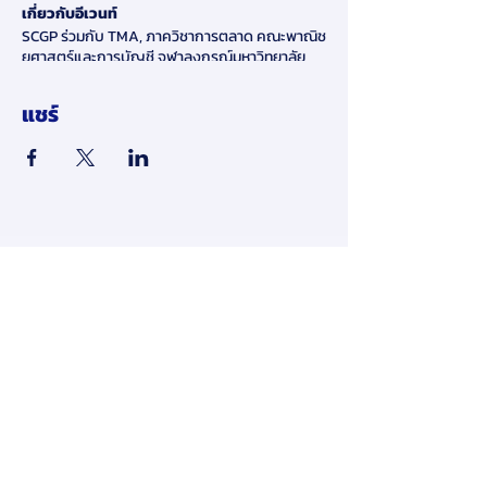
เกี่ยวกับอีเวนท์
SCGP ร่วมกับ TMA, ภาควิชาการตลาด คณะพาณิช
ยศาสตร์และการบัญชี จุฬาลงกรณ์มหาวิทยาลัย
และ มูลนิธิยุทธสาร ณ นคร ขอเชิญชวน คนรุ่นใหม่
มาครีเอทไอเดียสุดเจ๋ง สร้างสรรค์และพัฒนา
แชร์
แบรนด์ ผ่านการออกแบบบรรจุภัณฑ์เพื่อสังคมและ
สิ่งแวดล้อมที่ยั่งยืน
🌟 พลังของคุณสามารถเปลี่ยนโลกได้!
📢 มาร่วมส่งเสียง เปลี่ยนโลก ผ่านโครงการ SCGP
Packaging Speak Out 2024
ด้วยไอเดียสร้างสรรค์ “การสร้างและพัฒนาแบรนด์
​ข้อจำกัดความรับผิดชอบ:
เพิ่มมูลค่าผลิตภัณฑ์ ผ่านการออกแบบบรรจุภัณฑ์
โดยการส่งข้อมูลส่วนบุคคลของคุณให้เรา
เพื่อสังคมและสิ่งแวดล้อม กับโจทย์ Reduce-
ทางออนไลน์ในเว็บไซต์ของเรา คุณ
Reuse-Recycle” ภายใต้แนวคิด “PACKAGING
ยินยอมให้เรายินยอมให้ใช้และเปิดเผย
FOR A BRIGHTER TOMORROW”
ข้อมูลส่วนบุคคลของคุณตามนโยบายนี้
หากคุณไม่เห็นด้วยกับข้อกำหนดและ
ร่วมเป็นส่วนหนึ่งของการเปลี่ยนแปลงที่ยิ่งใหญ่
เพื่อโลก และสิ่งแวดล้อมที่ดีขึ้นไปด้วยกัน
เงื่อนไขของนโยบายความเป็นส่วนตัวนี้
คุณต้องหยุดใช้และเข้าถึงเว็บไซต์นี้ทันที
🏆 ชิงเงินรางวัลรวม 200,000 บาท พร้อมสิทธิเข้า
และเนื้อหา บริการ หรือผลิตภัณฑ์ใดๆ ที่มี
ฝึกงานกับ SCGP สำหรับผู้ชนะเลิศ