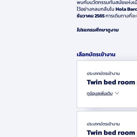
พบกับนวัตกรรมทันสมัยแห่งเม
ไว้อย่างกลมกลืนใน
Hola Barc
ธันวาคม 2565
การเดินทางที่จ
โปรแกรมศึกษาดูงาน
• The Scientific Park of th
ศาสตร์และวิทยาศาสตร์ชีวการแ
เลือกบัตรเข้างาน
งานวิจัยและเทคโนโลยีมาใช้ในว
- ฟังการบรรยาย และ Best prac
ประเภทบัตรเข้างาน
• Port of Barcelona
- หนึ่งใน
Twin bed room 
พบกับท่าเรือที่เป็นศูนย์กลาง
แห่งนี้ได้รับความไว้วางใจจากห
ดูข้อมูลเพิ่มเติม
- เยี่ยมชมการจัดการระบบโลจิ
ธุรกิจการขนส่งทางเรือและศู
• ITPSA - Industrial Técnica
ประเภทบัตรเข้างาน
จนกลายเป็นผลิตภัณฑ์อาหารสัตว
Twin bed room 
- Factory Tour: Food/ Feed