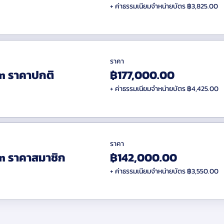
+ ค่าธรรมเนียมจำหน่ายบัตร ฿3,825.00
here Innovation is Born”
หน่วยงานผู้สร้าง ecosystem ของธุรกิจ
 เอกชน และการศึกษา เพื่อให้เกิดการพัฒนานวัตกรรมเพื่อวงการธุ
ามร่วมมือระหว่าง 3 ภาคส่วน เพื่อสร้าง ecosystem
ราคา
ำคัญด้านนวัตกรรมของสเปน ที่เกี่ยวข้องกับด้าน Healthcare, Sport
m ราคาปกติ
฿177,000.00
e
+ ค่าธรรมเนียมจำหน่ายบัตร ฿4,425.00
 และ สถานทูตสเปนประจำประเทศไทย (The Economic and Commerci
ราคา
m ราคาสมาชิก
฿142,000.00
ท่าน)
ท
+ ค่าธรรมเนียมจำหน่ายบัตร ฿3,550.00
ท