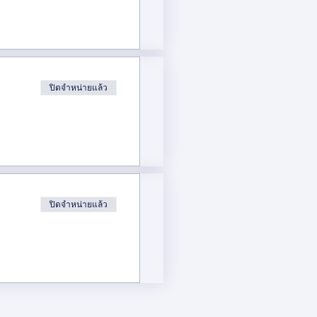
 SMEs และสตาร์ทอัพ ด้วยการ
รกิจ
 nutrition, Research
ปิดจำหน่ายแล้ว
al Office of the Embassy
ปิดจำหน่ายแล้ว