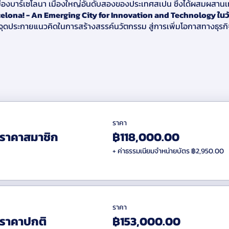
ืองบาร์เซโลนา เมืองใหญ่อันดับสองของประเทศสเปน ซึ่งได้ผสมผสานเ
elona! - An Emerging City for Innovation and Technology ในวัน
ะจุดประกายแนวคิดในการสร้างสรรค์นวัตกรรม สู่การเพิ่มโอกาสทางธุรกิจ
e University of Barcelona
- หน่วยงานชั้นนำด้านการศึกษาของสเปนที
พทย์ ด้วยการสร้างความร่วมมือระหว่างสถาบันวิจัยและหน่วยงานเอกช
งการธุรกิจอย่างมีประสิทธิภาพ
tices ของการประยุกต์งานวิจัยและธุรกิจเข้าด้วยกัน
ราคา
ท่าเรือที่ใหญ่และมีชื่อเสียงที่สุดในโลกในด้านการจัดการและการบูรณาการ
ราคาสมาชิก
฿118,000.00
ธุรกิจและการค้า ทั้งยังเป็นศูนย์รวมวัฒนธรรม รวมถึงการกีฬาและสันทน
+ ค่าธรรมเนียมจำหน่ายบัตร ฿2,950.00
น่วยงานทั้งในและนอกประเทศสเปน และมีลูกค้ากว่า 200 บริษัทที่ใช้บริกา
สติกส์ที่มีมาตรฐานของท่าเรือระดับโลก รวมถึงการจัดการและออกแบบส
นย์รวมวัฒนธรรมอย่างลงตัว
 Pecuaria, S.A.
–บริษัทผู้ผลิตอาหารสัตว์ชั้นนำระดับโลก ที่พัฒนาสิ
ราคา
์ที่มีคุณภาพสูง เป็นที่ยอมรับจากทั่วโลก
ราคาปกติ
฿153,000.00
 / R&D