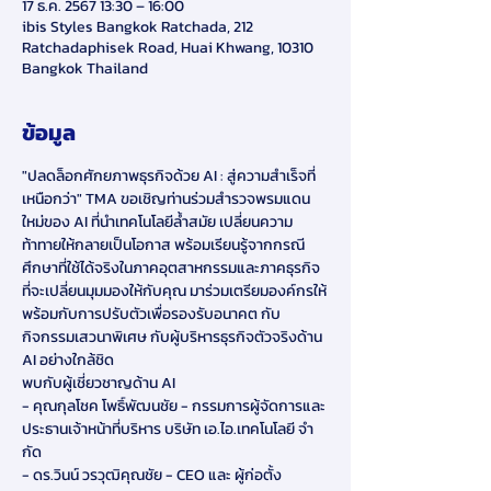
17 ธ.ค. 2567 13:30 – 16:00
ibis Styles Bangkok Ratchada, 212
Ratchadaphisek Road, Huai Khwang, 10310
Bangkok Thailand
ข้อมูล
"ปลดล็อกศักยภาพธุรกิจด้วย AI : สู่ความสำเร็จที่
เหนือกว่า" TMA ขอเชิญท่านร่วมสำรวจพรมแดน
ใหม่ของ AI ที่นำเทคโนโลยีล้ำสมัย เปลี่ยนความ
ท้าทายให้กลายเป็นโอกาส พร้อมเรียนรู้จากกรณี
ศึกษาที่ใช้ได้จริงในภาคอุตสาหกรรมและภาคธุรกิจ 
ที่จะเปลี่ยนมุมมองให้กับคุณ มาร่วมเตรียมองค์กรให้
พร้อมกับการปรับตัวเพื่อรองรับอนาคต กับ
กิจกรรมเสวนาพิเศษ กับผู้บริหารธุรกิจตัวจริงด้าน 
AI อย่างใกล้ชิด 
พบกับผู้เชี่ยวชาญด้าน AI   
- คุณกุลโชค โพธิ์พัฒนชัย - กรรมการผู้จัดการและ
ประธานเจ้าหน้าที่บริหาร บริษัท เอ.ไอ.เทคโนโลยี จํา
กัด
- ดร.วินน์ วรวุฒิคุณชัย - CEO และ ผู้ก่อตั้ง 