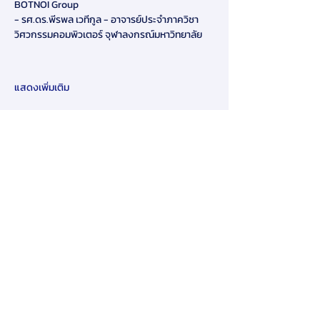
BOTNOI Group
- รศ.ดร.พีรพล เวทีกูล - อาจารย์ประจำภาควิชา
วิศวกรรมคอมพิวเตอร์ จุฬาลงกรณ์มหาวิทยาลัย
แสดงเพิ่มเติม
แชร์
​ข้อจำกัดความรับผิดชอบ:
โดยการส่งข้อมูลส่วนบุคคลของคุณให้เรา
ทางออนไลน์ในเว็บไซต์ของเรา คุณ
ยินยอมให้เรายินยอมให้ใช้และเปิดเผย
ข้อมูลส่วนบุคคลของคุณตามนโยบายนี้
หากคุณไม่เห็นด้วยกับข้อกำหนดและ