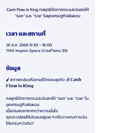
Cash Flow is King กลยุทธ์จัดการกระแสเงินสดให้
“รอด” และ “รวย” ในยุคเศรษฐกิจผันผวน
เวลา และสถานที่
26 ส.ค. 2568 13:30 – 16:00
TMA Inspire Space (รามคำแหง 39)
ข้อมูล
🧨สภาพคล่องคือเกมชีวิตของธุรกิจ 💰 𝗖𝗮𝘀𝗵 
𝗙𝗹𝗼𝘄 𝗶𝘀 𝗞𝗶𝗻𝗴
กลยุทธ์จัดการกระแสเงินสดให้ “รอด” และ “รวย” ใน
ยุคเศรษฐกิจผันผวน
เมื่อเงินสดหายากกว่าความมั่นใจ
คุณจะปล่อยให้เงินจมอยู่เฉย ๆ หรือวางเกมการเงิน
ให้แกร่งกว่าเดิม?