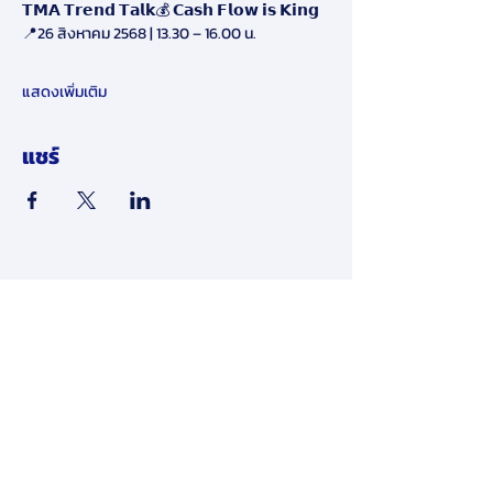
𝗧𝗠𝗔 𝗧𝗿𝗲𝗻𝗱 𝗧𝗮𝗹𝗸💰 𝗖𝗮𝘀𝗵 𝗙𝗹𝗼𝘄 𝗶𝘀 𝗞𝗶𝗻𝗴
📍26 สิงหาคม 2568 | 13.30 – 16.00 น.
แสดงเพิ่มเติม
แชร์
​ข้อจำกัดความรับผิดชอบ:
โดยการส่งข้อมูลส่วนบุคคลของคุณให้เรา
ทางออนไลน์ในเว็บไซต์ของเรา คุณ
ยินยอมให้เรายินยอมให้ใช้และเปิดเผย
ข้อมูลส่วนบุคคลของคุณตามนโยบายนี้
หากคุณไม่เห็นด้วยกับข้อกำหนดและ
เงื่อนไขของนโยบายความเป็นส่วนตัวนี้
คุณต้องหยุดใช้และเข้าถึงเว็บไซต์นี้ทันที