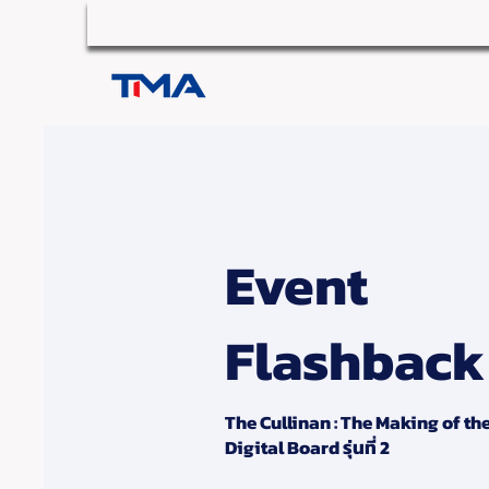
HOME
ABOUT TMA
Event
Flashback
The Cullinan : The Making of th
Digital Board รุ่นที่ 2