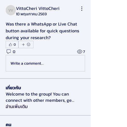
VittoCheri VittoCheri
VittoCheri VittoCheri
10 พฤษภาคม 2569
Was there a WhatsApp or Live Chat 
button available for quick questions 
during your research?
0
0
7
Write a comment...
เกี่ยวกับ
Welcome to the group! You can
connect with other members, ge
...
อ่านเพิ่มเติม
คน