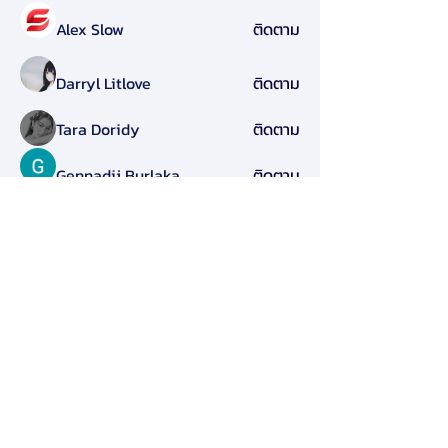
Alex Slow
ติดตาม
Darryl Litlove
ติดตาม
Tara Doridy
ติดตาม
Gennadij Burlaka
ติดตาม
Olga Che
ติดตาม
ดูสมาชิกทั้งหมด (125)
สมาคมการจัดการธุรกิจแห่งประเทศไทย
276 ซ.รามคำแหง 39 (เทพลีลา 1) ถ. รามคำแหง แขวง
พลับพลา เขตวังทองหลาง กรุงเทพฯ 10310
Contact Us
Tel:
+662-319-7677
/
+662-718-5601