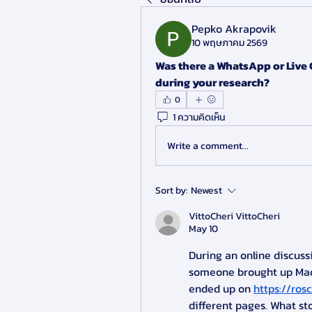
Pepko Akrapovik
10 พฤษภาคม 2569
Was there a WhatsApp or Live C
during your research?
0
1 ความคิดเห็น
Write a comment...
Sort by:
Newest
VittoCheri VittoCheri
May 10
During an online discussi
someone brought up Madei
ended up on 
https://ro
different pages. What st