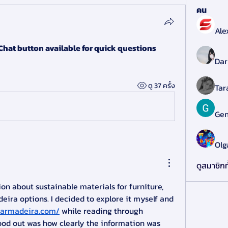
คน
Ale
hat button available for quick questions 
Dar
ดู 37 ครั้ง
Tar
Gen
Olg
ดูสมาชิกท
on about sustainable materials for furniture, 
ra options. I decided to explore it myself and 
scarmadeira.com/
 while reading through 
ood out was how clearly the information was 