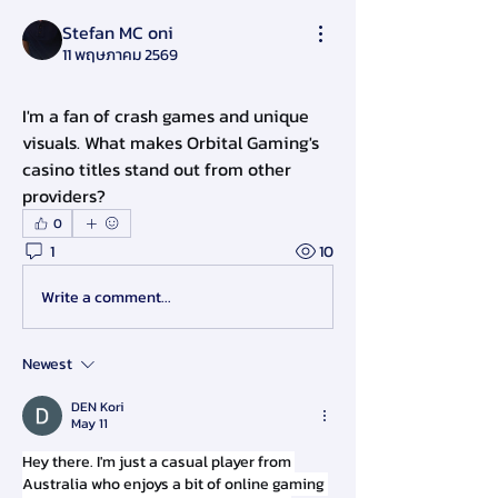
Stefan MC oni
11 พฤษภาคม 2569
I'm a fan of crash games and unique 
visuals. What makes Orbital Gaming's 
casino titles stand out from other 
providers?
0
1
10
Write a comment...
Newest
DEN Kori
May 11
Hey there. I'm just a casual player from 
Australia who enjoys a bit of online gaming 