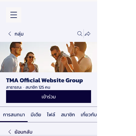
กลุ่ม
TMA Official Website Group
สาธารณะ
·
สมาชิก 125 คน
เข้าร่วม
การสนทนา
มีเดีย
ไฟล์
สมาชิก
เกี่ยวกับ
ย้อนกลับ