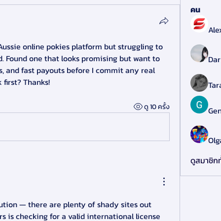
คน
Ale
 Aussie online pokies platform but struggling to 
. Found one that looks promising but want to 
Dar
s, and fast payouts before I commit any real 
 first? Thanks!
Tar
ดู 10 ครั้ง
Gen
Olg
ดูสมาชิกท
aution — there are plenty of shady sites out 
s is checking for a valid international license 