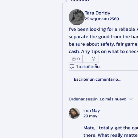
Tara Doridy
29 พฤษภาคม 2569
I’ve been looking for a reliable
separate the good from the bad
be sure about safety, fair game
cash. Any tips on what to check
0
1 ความคิดเห็น
Escribir un comentario...
Ordenar según:
Lo más nuevo
Iren May
29 may
Mate, I totally get the c
there. What really matter