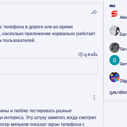
คน
Ale
 с телефона в дороге или во время 
, насколько приложение нормально работает 
Dar
х пользователей.
Tar
ดู 8 ครั้ง
Gen
Olg
ดูสมาชิกท
аины и люблю тестировать разные 
 интереса. Эту штуку заметил, когда смотрел 
огер мельком показал экран телефона с 