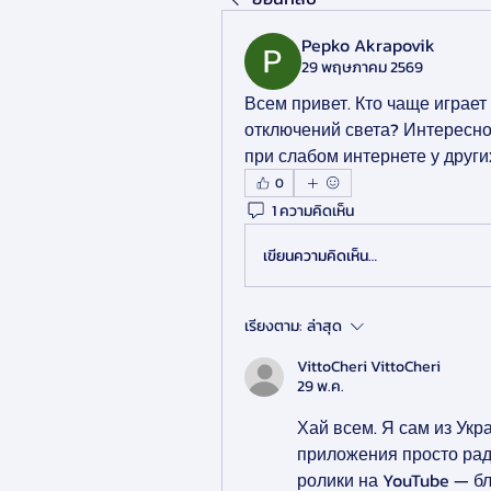
Pepko Akrapovik
29 พฤษภาคม 2569
Всем привет. Кто чаще играет
отключений света? Интересно
при слабом интернете у други
0
1 ความคิดเห็น
เขียนความคิดเห็น…
เรียงตาม:
ล่าสุด
VittoCheri VittoCheri
29 พ.ค.
Хай всем. Я сам из Укр
приложения просто ради
ролики на YouTube — бл