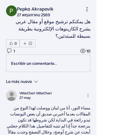
Pepko Akrapovik
27 พฤษภาคม 2569
هل يمكنكم ترشيح موقع أو مقال عربي 
يشرح الكازينوهات الإلكترونية بطريقة 
بسيطة للمبتدئين؟
0
1
10
Escribir un comentario...
Lo más nuevo
VittoCheri VittoCheri
27 may
مساء النور، أنا من لبنان ووصلت لهذا النوع من 
المقالات بعدما أخبرني صديق أن بعض البونصات 
تبدو رائعة في البداية لكن شروطها قد تكون 
مزعجة جداً إذا لم تنتبه للتفاصيل. هذا الكلام جعلني 
أبحث عن شرح أوضح، وخلال التصفح وجدت مقالاً 