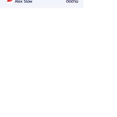
Alex Slow
ติดตาม
Darryl Litlove
ติดตาม
Tara Doridy
ติดตาม
Gennadij Burlaka
ติดตาม
Olga Che
ติดตาม
ดูสมาชิกทั้งหมด (124)
สมาคมการจัดการธุรกิจแห่งประเทศไทย
276 ซ.รามคำแหง 39 (เทพลีลา 1) ถ. รามคำแหง แขวง
พลับพลา เขตวังทองหลาง กรุงเทพฯ 10310
Contact Us
Tel:
+662-319-7677
/
+662-718-5601
Click here to find us on map