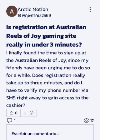
Arctic Motion
13 พฤษภาคม 2569
Is registration at Australian
Reels of Joy gaming site
really in under 3 minutes?
I finally found the time to sign up at 
the Australian Reels of Joy, since my 
friends have been urging me to do so 
for a while. Does registration really 
take up to three minutes, and do I 
have to verify my phone number via 
SMS right away to gain access to the 
cashier? 
0
1
17
Escribir un comentario...