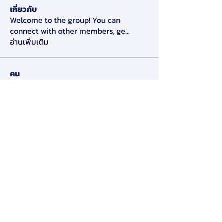
เกี่ยวกับ
Welcome to the group! You can
connect with other members, ge
...
อ่านเพิ่มเติม
คน
Alex Slow
ติดตาม
Darryl Litlove
ติดตาม
Tara Doridy
ติดตาม
Gennadij Burlaka
ติดตาม
Olga Che
ติดตาม
ดูสมาชิกทั้งหมด (125)