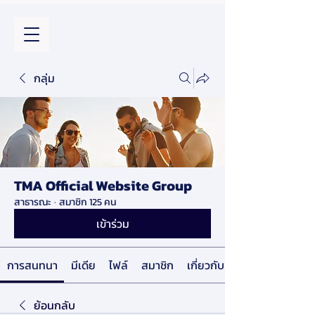
กลุ่ม
TMA Official Website Group
สาธารณะ
·
สมาชิก 125 คน
เข้าร่วม
การสนทนา
มีเดีย
ไฟล์
สมาชิก
เกี่ยวกับ
ย้อนกลับ