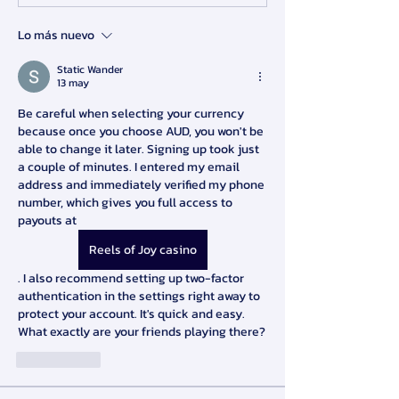
Lo más nuevo
Static Wander
13 may
Be careful when selecting your currency 
because once you choose AUD, you won't be 
able to change it later. Signing up took just 
a couple of minutes. I entered my email 
address and immediately verified my phone 
number, which gives you full access to 
payouts at 
Reels of Joy casino
. I also recommend setting up two-factor 
authentication in the settings right away to 
protect your account. It's quick and easy. 
What exactly are your friends playing there?
Me gusta