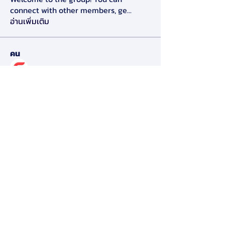
connect with other members, ge
...
อ่านเพิ่มเติม
คน
Alex Slow
ติดตาม
Darryl Litlove
ติดตาม
Tara Doridy
ติดตาม
Gennadij Burlaka
ติดตาม
Olga Che
ติดตาม
ดูสมาชิกทั้งหมด (125)