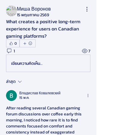
Миша Воронов
15 พฤษภาคม 2569
What creates a positive long-term 
experience for users on Canadian 
gaming platforms?
0
1
7
เขียนความคิดเห็น…
ล่าสุด
Владислав Ковалевский
15 พ.ค.
After reading several Canadian gaming 
forum discussions over coffee early this 
morning, I noticed how rare it is to find 
comments focused on comfort and 
consistency instead of exaggerated 