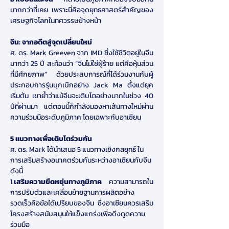
มากกว่าที่เคย เพราะนี่คือจุดยุทธศาสตร์สำคัญของ
เศรษฐกิจโลกในทศวรรษข้างหน้า
จีน: จากอดีตสู่จุดเปลี่ยนใหม่
ศ. ดร. Mark Greeven จาก IMD ซึ่งใช้ชีวิตอยู่ในจีน
มากว่า 25 ปี สะท้อนว่า “จีนไม่ใช่ผู้ร้าย แต่คือหุ้นส่วน
ที่มีศักยภาพ” ด้วยประสบการณ์ที่ได้ร่วมงานกับผู้
ประกอบการรุ่นบุกเบิกอย่าง Jack Ma ตั้งแต่ยุค
เริ่มต้น เขาย้ำว่าแม้จีนจะเติบโตอย่างมากในช่วง 40 
ปีที่ผ่านมา แต่ตอนนี้ก็กำลังมองหาเส้นทางใหม่ผ่าน
ความร่วมมือระดับภูมิภาค โดยเฉพาะกับอาเซียน
5 แนวทางเพื่อเติบโตร่วมกัน
ศ. ดร. Mark ได้นำเสนอ 5 แนวทางเชิงกลยุทธ์ ใน
การเสริมสร้างอนาคตร่วมกันระหว่างอาเซียนกับจีน 
ดังนี้
1.
เสริมความยืดหยุ่นทางภูมิภาค 
ความสามารถใน
การปรับตัวและเคลื่อนย้ายฐานการผลิตอย่าง
รวดเร็วคือข้อได้เปรียบของจีน ซึ่งอาเซียนควรเสริม
โครงสร้างสนับสนุนให้แข็งแกร่งเพื่อดึงดูดความ
ร่วมมือ