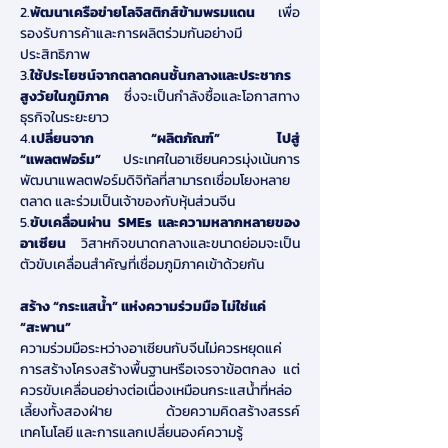
2.
พัฒนาเครือข่ายโลจิสติกส์ข้ามพรมแดน 
เพื่อ
รองรับการค้าและการผลิตร่วมกันอย่างมี
ประสิทธิภาพ
3.
ใช้ประโยชน์จากตลาดคนชั้นกลางและประชากร
สูงวัยในภูมิภาค 
ซึ่งจะเป็นกำลังซื้อและโอกาสทาง
ธุรกิจในระยะยาว
4.
เปลี่ยนจาก “ผลิตภัณฑ์” ไปสู่ 
“แพลตฟอร์ม”
 ประเทศในอาเซียนควรมุ่งเน้นการ
พัฒนาแพลตฟอร์มดิจิทัลที่สามารถเชื่อมโยงหลาย
ตลาด และร่วมเป็นเจ้าของกับหุ้นส่วนจีน
5.
ขับเคลื่อนผ่าน SMEs และความหลากหลายของ
อาเซียน 
วิสาหกิจขนาดกลางและขนาดย่อมจะเป็น
ตัวขับเคลื่อนสำคัญที่เชื่อมภูมิภาคเข้าด้วยกัน
สร้าง “กระแสน้ำ” แห่งความร่วมมือ ไม่ใช่แค่ 
“สะพาน”
ความร่วมมือระหว่างอาเซียนกับจีนไม่ควรหยุดแค่
การสร้างโครงสร้างพื้นฐานหรือเจรจาข้อตกลง แต่
ควรขับเคลื่อนอย่างต่อเนื่องเหมือนกระแสน้ำที่หล่อ
เลี้ยงทั้งสองฝ่าย ด้วยความคิดสร้างสรรค์ 
เทคโนโลยี และการแลกเปลี่ยนองค์ความรู้