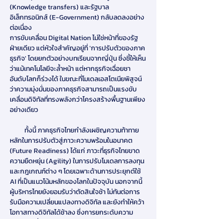
(Knowledge transfers) และรัฐบาล
อิเล็กทรอนิกส์ (E-Government) กลับลดลงอย่าง
ต่อเนื่อง
การขับเคลื่อน Digital Nation ไม่ใช่หน้าที่ของรัฐ
ฝ่ายเดียว แต่หัวใจสำคัญอยู่ที่ 'การปรับตัวของภาค
ธุรกิจ' โดยยกตัวอย่างบทเรียนจากญี่ปุ่น ซึ่งชี้ให้เห็น
ว่าแม้เทคโนโลยีจะล้ำหน้า แต่หากธุรกิจเฉื่อยชา 
อันดับโลกก็ร่วงได้ ในขณะที่โมเดลเอสโตเนียพิสูจน์
ว่าความมุ่งมั่นของภาคธุรกิจสามารถเป็นแรงขับ
เคลื่อนดิจิทัลที่ทรงพลังกว่าโครงสร้างพื้นฐานเพียง
อย่างเดียว
          ทั้งนี้ ภาคธุรกิจไทยกำลังเผชิญความท้าทาย
หลักในการปรับตัวสู่ภาวะความพร้อมในอนาคต 
(Future Readiness) ได้แก่ ภาวะที่ธุรกิจไทยขาด
ความยืดหยุ่น (Agility) ในการปรับโมเดลการลงทุน
และกฎเกณฑ์ต่าง ๆ โดยเฉพาะด้านการประยุกต์ใช้ 
AI ที่เป็นแนวโน้มหลักของโลกในปัจจุบัน นอกจากนี้ 
ผู้บริหารไทยยังยอมรับว่าตัดสินใจช้า ไม่ทันต่อการ
รับมือความเปลี่ยนแปลงทางดิจิทัล และยังทำให้คว้า
โอกาสทางดิจิทัลได้ช้าลง ซึ่งการยกระดับความ