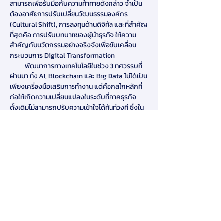
สามารถเพื่อรับมือกับความท้าทายดังกล่าว จำเป็น
ต้องอาศัยการปรับเปลี่ยนวัฒนธรรมองค์กร 
(Cultural Shift), การลงทุนด้านดิจิทัล และที่สำคัญ
ที่สุดคือ การปรับบทบาทของผู้นำธุรกิจ ให้ความ
สำคัญกับนวัตกรรมอย่างจริงจังเพื่อขับเคลื่อน
กระบวนการ Digital Transformation
          พัฒนาการทางเทคโนโลยีในช่วง 3 ทศวรรษที่
ผ่านมา ทั้ง AI, Blockchain และ Big Data ไม่ได้เป็น
เพียงเครื่องมือเสริมการทำงาน แต่คือกลไกหลักที่
ก่อให้เกิดความเปลี่ยนแปลงในระดับที่ภาคธุรกิจ
ดั้งเดิมไม่สามารถปรับความเข้าใจได้ทันท่วงที ซึ่งใน
การรับมือความเปลี่ยนแปลงนั้น จะต้องใช้นวัตกรรม
เข้ามาช่วย
การจำแนกนวัตกรรม 3 รูปแบบ
1.  Evolutionary Innovation เป็นการพัฒนาหรือ
ยกระดับให้กับผลิตภัณฑ์ที่มีอยู่เดิม เช่น เลนส์แว่นตา
2. Revolutionary Innovation เป็นการสร้าง
ผลิตภัณฑ์รูปแบบใหม่ขึ้นมา เช่น ลิฟต์หรือบันได
เลื่อนแทนบันได
3. Disruptive Innovation (นวัตกรรมพลิกโฉม): 