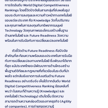
68 เขตเศรษฐกิจ ประเทศไทยอยู่ในอันดับที่ 38 ของ
การจัดอันดับ World Digital Competitiveness 
Rankings โดยชี้วัดปัจจัยในสามกลุ่มที่ส่งผลในรูป
ของระดับการลงทุนและความก้าวหน้าทางเทคโนโลยี
ของแต่ละประเทศ คือ Knowledge วัดทั้งปริมาณ
และคุณภาพในการลงทุนกับทรัพยากรมนุษย์ 
Technology วัดคุณภาพของโครงสร้างพื้นฐาน
ด้านเทคโนโลยี และ Future Readiness วัดความ
พร้อมในการรับมือกับการเปลี่ยนแปลงเทคโนโลยี
          ตัวชี้วัดด้าน Future Readiness คือปัจจัย
สำคัญที่สะท้อนความพร้อมของประเทศในการรับมือ
กับการเปลี่ยนแปลงทางเทคโนโลยี ซึ่งพัฒนาได้ยาก
ที่สุด แม้ประเทศไทยจะมีพัฒนาการด้านโครงสร้าง
พื้นฐานดิจิทัลและกฎหมายที่เกี่ยวข้องในระดับที่น่า
พอใจ แต่กลับยังขาดการส่งเสริมด้าน Future 
Readiness อย่างจริงจัง เห็นได้จากอันดับ World 
Digital Competitiveness Ranking ย้อนหลังที่
พบว่า ในขณะที่ด้านความรู้ (Knowledge) และ
เทคโนโลยี (Technology) เติบโตขึ้น ขีดความ
สามารถด้านความคล่องตัวของภาคธุรกิจ (Agility 
of companies), การถ่ายทอดความรู้ 